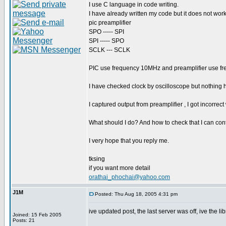
I use C language in code writing.
I have already written my code but it does not wo
pic preamplifier
SPO ----- SPI
SPI ----- SPO
SCLK --- SCLK
PIC use frequency 10MHz and preamplifier use f
I have checked clock by oscilloscope but nothing
I captured output from preamplifier , I got incorrect
What should I do? And how to check that I can con
I very hope that you reply me.
tksing
if you want more detail
orathai_phochai@yahoo.com
J1M
Posted: Thu Aug 18, 2005 4:31 pm
ive updated post, the last server was off, ive the l
Joined: 15 Feb 2005
Posts: 21