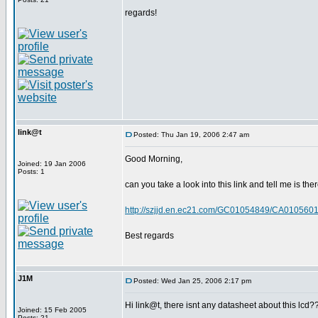
regards!
link@t
Posted: Thu Jan 19, 2006 2:47 am
Good Morning,
Joined: 19 Jan 2006
Posts: 1
can you take a look into this link and tell me is ther
http://szjjd.en.ec21.com/GC01054849/CA01056
Best regards
J1M
Posted: Wed Jan 25, 2006 2:17 pm
Hi link@t, there isnt any datasheet about this lcd?
Joined: 15 Feb 2005
Posts: 21