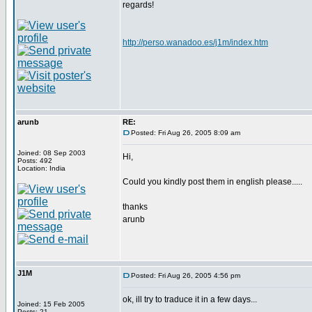
regards!
http://perso.wanadoo.es/j1m/index.htm
arunb
RE:
Posted: Fri Aug 26, 2005 8:09 am
Joined: 08 Sep 2003
Hi,
Posts: 492
Location: India
Could you kindly post them in english please.....
thanks
arunb
J1M
Posted: Fri Aug 26, 2005 4:56 pm
ok, ill try to traduce it in a few days...
Joined: 15 Feb 2005
Posts: 21