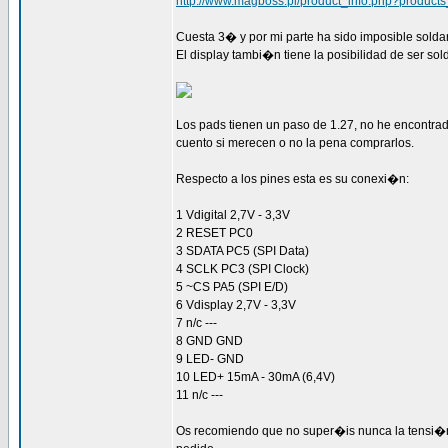
http://www.magboss.pl/product_info.php?product
Cuesta 3� y por mi parte ha sido imposible soldarl
El display tambi�n tiene la posibilidad de ser so
Los pads tienen un paso de 1.27, no he encontrad
cuento si merecen o no la pena comprarlos.
Respecto a los pines esta es su conexi�n:
1 Vdigital 2,7V - 3,3V
2 RESET PC0
3 SDATA PC5 (SPI Data)
4 SCLK PC3 (SPI Clock)
5 ~CS PA5 (SPI E/D)
6 Vdisplay 2,7V - 3,3V
7 n/c ---
8 GND GND
9 LED- GND
10 LED+ 15mA - 30mA (6,4V)
11 n/c ---
Os recomiendo que no super�is nunca la tensi�n de