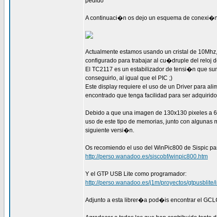
pedido
A continuaci�n os dejo un esquema de conexi�n
Actualmente estamos usando un cristal de 10Mhz, 
configurado para trabajar al cu�druple del reloj 
El TC2117 es un estabilizador de tensi�n que su
conseguirlo, al igual que el PIC ;)
Este display requiere el uso de un Driver para a
encontrado que tenga facilidad para ser adquirid
Debido a que una imagen de 130x130 pixeles a 64k
uso de este tipo de memorias, junto con algunas
siguiente versi�n.
Os recomiendo el uso del WinPic800 de Sispic par
http://perso.wanadoo.es/siscobf/winpic800.htm
Y el GTP USB Lite como programador:
http://perso.wanadoo.es/j1m/proyectos/gtpusblite/
Adjunto a esta librer�a pod�is encontrar el GCL