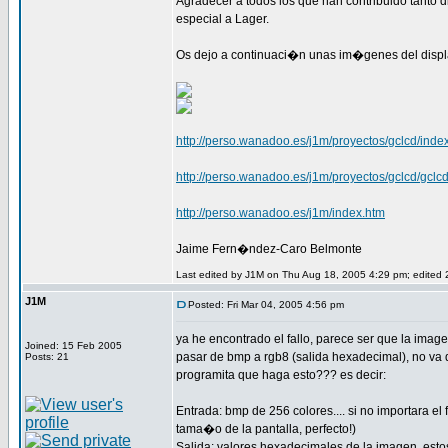
Agradecer a todos los que han contribuido tanto d
especial a Lager.
Os dejo a continuaci�n unas im�genes del displ
http://perso.wanadoo.es/j1m/proyectos/gclcd/inde
http://perso.wanadoo.es/j1m/proyectos/gclcd/gclc
http://perso.wanadoo.es/j1m/index.htm
Jaime Fern�ndez-Caro Belmonte
Last edited by J1M on Thu Aug 18, 2005 4:29 pm; edited 2 
J1M
Posted: Fri Mar 04, 2005 4:56 pm
ya he encontrado el fallo, parece ser que la imag
Joined: 15 Feb 2005
pasar de bmp a rgb8 (salida hexadecimal), no va d
Posts: 21
programita que haga esto??? es decir:
Entrada: bmp de 256 colores.... si no importara el
tama�o de la pantalla, perfecto!)
Salida: valores hexadecimales de la imagen, esto