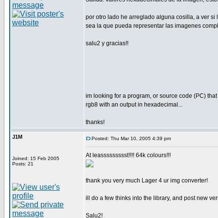
por otro lado he arreglado alguna cosilla, a ver s
sea la que pueda representar las imagenes compl
salu2 y gracias!!
im looking for a program, or source code (PC) that
rgb8 with an output in hexadecimal...
thanks!
J1M
Posted: Thu Mar 10, 2005 4:39 pm
At leassssssssst!!!! 64k colours!!!
Joined: 15 Feb 2005
Posts: 21
thank you very much Lager 4 ur img converter!
ill do a few thinks into the library, and post new ver
Salu2!