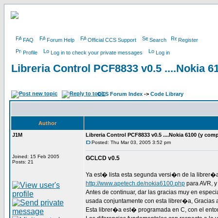
FAQ
Forum Help
Official CCS Support
Search
Register
Profile
Log in to check your private messages
Log in
Libreria Control PCF8833 v0.5 ....Nokia 6
CCS Forum Index
->
Code Library
Author
J1M
Libreria Control PCF8833 v0.5 ....Nokia 6100 (y comp
Posted: Thu Mar 03, 2005 3:52 pm
Joined: 15 Feb 2005
GCLCD v0.5
Posts: 21
Ya est� lista esta segunda versi�n de la librer�
http://www.apetech.de/nokia6100.php
para AVR, y
Antes de continuar, dar las gracias muy en espec
usada conjuntamente con esta librer�a, Gracias 
Esta librer�a est� programada en C, con el ent