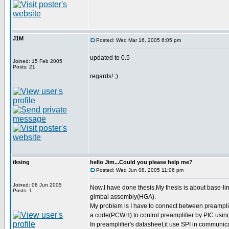
J1M
Posted: Wed Mar 16, 2005 6:05 pm
updated to 0.5
Joined: 15 Feb 2005
Posts: 21
regards! ;)
tksing
hello Jim...Could you please help me?
Posted: Wed Jun 08, 2005 11:06 pm
Joined: 08 Jun 2005
Now,I have done thesis.My thesis is about base-li
Posts: 1
gimbal assembly(HGA).
My problem is I have to connect between preamplif
a code(PCWH) to control preamplifier by PIC usin
In preamplifier's datasheet,it use SPI in communic