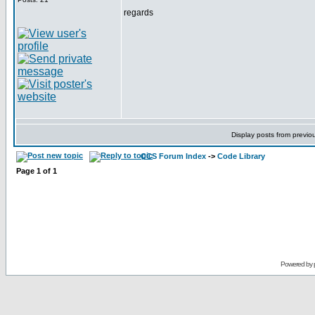
regards
Display posts from previo
CCS Forum Index
->
Code Library
Page
1
of
1
Powered by