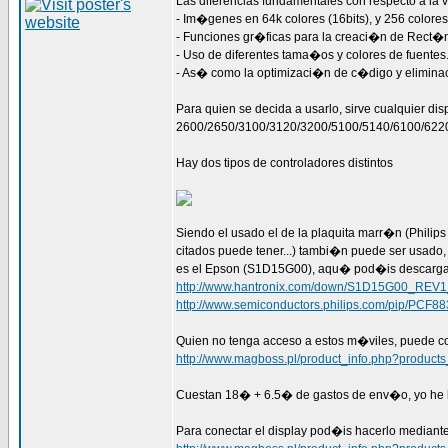
Las diferencias fundamentales con respecto a la v
- Im�genes en 64k colores (16bits), y 256 colores
- Funciones gr�ficas para la creaci�n de Rect�n
- Uso de diferentes tama�os y colores de fuentes
- As� como la optimizaci�n de c�digo y elimina
Para quien se decida a usarlo, sirve cualquier dis
2600/2650/3100/3120/3200/5100/5140/6100/622
Hay dos tipos de controladores distintos
Siendo el usado el de la plaquita marr�n (Philip
citados puede tener...) tambi�n puede ser usado,
es el Epson (S1D15G00), aqu� pod�is descargar
http://www.hantronix.com/down/S1D15G00_REV1
http://www.semiconductors.philips.com/pip/PCF88
Quien no tenga acceso a estos m�viles, puede co
http://www.magboss.pl/product_info.php?product
Cuestan 18� + 6.5� de gastos de env�o, yo he h
Para conectar el display pod�is hacerlo mediant