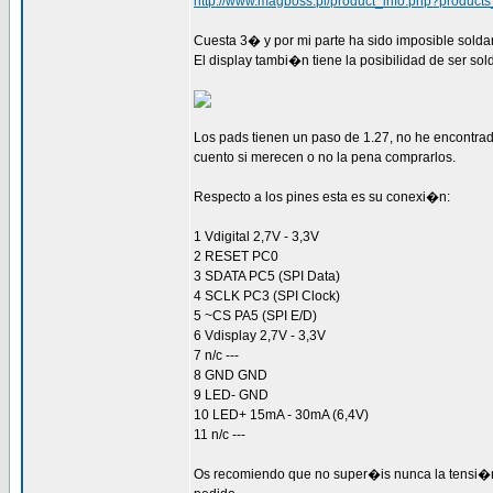
http://www.magboss.pl/product_info.php?product
Cuesta 3� y por mi parte ha sido imposible soldarl
El display tambi�n tiene la posibilidad de ser so
Los pads tienen un paso de 1.27, no he encontrad
cuento si merecen o no la pena comprarlos.
Respecto a los pines esta es su conexi�n:
1 Vdigital 2,7V - 3,3V
2 RESET PC0
3 SDATA PC5 (SPI Data)
4 SCLK PC3 (SPI Clock)
5 ~CS PA5 (SPI E/D)
6 Vdisplay 2,7V - 3,3V
7 n/c ---
8 GND GND
9 LED- GND
10 LED+ 15mA - 30mA (6,4V)
11 n/c ---
Os recomiendo que no super�is nunca la tensi�n de