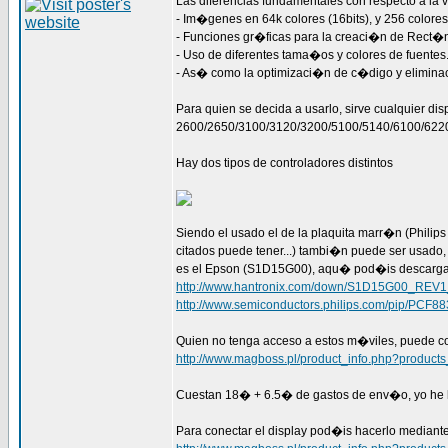
Las diferencias fundamentales con respecto a la v
- Im�genes en 64k colores (16bits), y 256 colores
- Funciones gr�ficas para la creaci�n de Rect�n
- Uso de diferentes tama�os y colores de fuentes
- As� como la optimizaci�n de c�digo y elimina
Para quien se decida a usarlo, sirve cualquier dis
2600/2650/3100/3120/3200/5100/5140/6100/622
Hay dos tipos de controladores distintos
Siendo el usado el de la plaquita marr�n (Philip
citados puede tener...) tambi�n puede ser usado,
es el Epson (S1D15G00), aqu� pod�is descargar
http://www.hantronix.com/down/S1D15G00_REV1
http://www.semiconductors.philips.com/pip/PCF88
Quien no tenga acceso a estos m�viles, puede co
http://www.magboss.pl/product_info.php?product
Cuestan 18� + 6.5� de gastos de env�o, yo he h
Para conectar el display pod�is hacerlo mediant