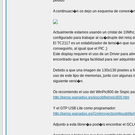
pedido
A continuaci�n os dejo un esquema de conexi�n
Actualmente estamos usando un cristal de 10Mhz, 
configurado para trabajar al cu�druple del reloj 
El TC2117 es un estabilizador de tensi�n que su
conseguirlo, al igual que el PIC ;)
Este display requiere el uso de un Driver para a
encontrado que tenga facilidad para ser adquirid
Debido a que una imagen de 130x130 pixeles a 64k
uso de este tipo de memorias, junto con algunas
siguiente versi�n.
Os recomiendo el uso del WinPic800 de Sispic par
http://perso.wanadoo.es/siscobf/winpic800.htm
Y el GTP USB Lite como programador:
http://perso.wanadoo.es/j1m/proyectos/gtpusblite/
Adjunto a esta librer�a pod�is encontrar el GCL