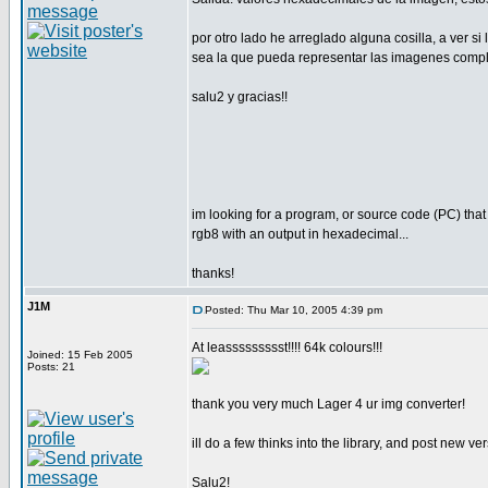
por otro lado he arreglado alguna cosilla, a ver s
sea la que pueda representar las imagenes compl
salu2 y gracias!!
im looking for a program, or source code (PC) that
rgb8 with an output in hexadecimal...
thanks!
J1M
Posted: Thu Mar 10, 2005 4:39 pm
At leassssssssst!!!! 64k colours!!!
Joined: 15 Feb 2005
Posts: 21
thank you very much Lager 4 ur img converter!
ill do a few thinks into the library, and post new ver
Salu2!