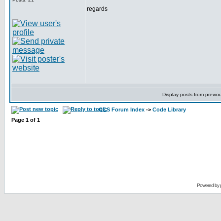
regards
Display posts from previo
CCS Forum Index
->
Code Library
Page
1
of
1
Powered by