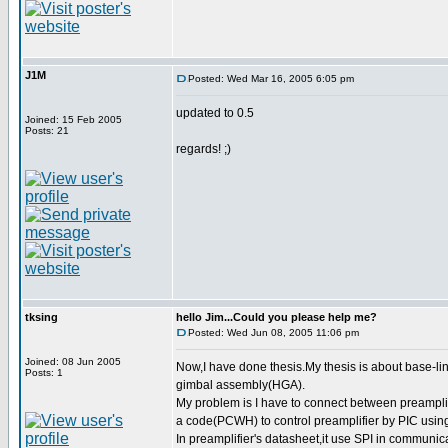
J1M
Posted: Wed Mar 16, 2005 6:05 pm
updated to 0.5
Joined: 15 Feb 2005
Posts: 21
regards! ;)
tksing
hello Jim...Could you please help me?
Posted: Wed Jun 08, 2005 11:06 pm
Joined: 08 Jun 2005
Now,I have done thesis.My thesis is about base-li
Posts: 1
gimbal assembly(HGA).
My problem is I have to connect between preamplif
a code(PCWH) to control preamplifier by PIC usin
In preamplifier's datasheet,it use SPI in communic