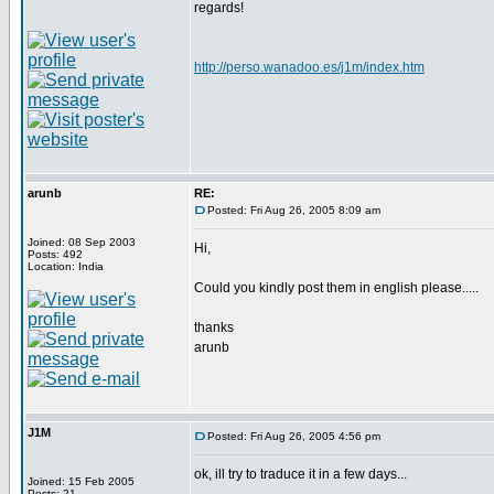
regards!
http://perso.wanadoo.es/j1m/index.htm
arunb
RE:
Posted: Fri Aug 26, 2005 8:09 am
Joined: 08 Sep 2003
Hi,
Posts: 492
Location: India
Could you kindly post them in english please.....
thanks
arunb
J1M
Posted: Fri Aug 26, 2005 4:56 pm
ok, ill try to traduce it in a few days...
Joined: 15 Feb 2005
Posts: 21