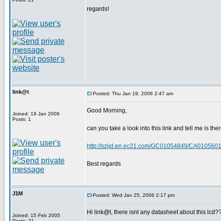
regards!
link@t
Posted: Thu Jan 19, 2006 2:47 am
Good Morning,
Joined: 19 Jan 2006
Posts: 1
can you take a look into this link and tell me is ther
http://szjjd.en.ec21.com/GC01054849/CA01056
Best regards
J1M
Posted: Wed Jan 25, 2006 2:17 pm
Hi link@t, there isnt any datasheet about this lcd?
Joined: 15 Feb 2005
Posts: 21