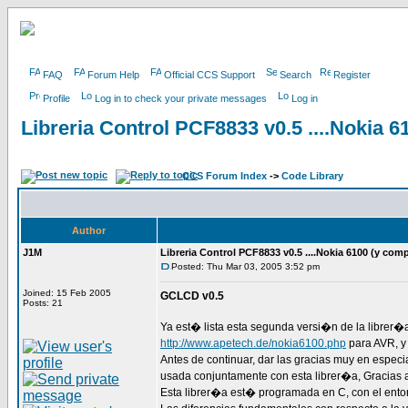
FAQ
Forum Help
Official CCS Support
Search
Register
Profile
Log in to check your private messages
Log in
Libreria Control PCF8833 v0.5 ....Nokia 6
CCS Forum Index
->
Code Library
Author
J1M
Libreria Control PCF8833 v0.5 ....Nokia 6100 (y comp
Posted: Thu Mar 03, 2005 3:52 pm
Joined: 15 Feb 2005
GCLCD v0.5
Posts: 21
Ya est� lista esta segunda versi�n de la librer�
http://www.apetech.de/nokia6100.php
para AVR, y
Antes de continuar, dar las gracias muy en espec
usada conjuntamente con esta librer�a, Gracias 
Esta librer�a est� programada en C, con el ent