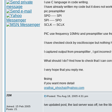
I use C language in code writing.
I have already written my code but it does not wo
pic preamplifier
SPO ----- SPI
SPI ----- SPO
SCLK --- SCLK
PIC use frequency 10MHz and preamplifier use f
I have checked clock by oscilloscope but nothing
I captured output from preamplifier , I got incorrect
What should I do? And how to check that I can con
I very hope that you reply me.
tksing
if you want more detail
orathai_phochai@yahoo.com
J1M
Posted: Thu Aug 18, 2005 4:31 pm
ive updated post, the last server was off, ive the l
Joined: 15 Feb 2005
Posts: 21