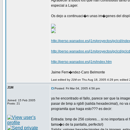
Agradecer a todos los que han contribuido tanto d
especial a Lager.
Os dejo a continuaci�n unas im�genes del displ
http://perso.wanadoo.es/j1m/proyectos/gclcd/inde
http://perso.wanadoo.es/j1m/proyectos/gclcd/gclc
http://perso.wanadoo.es/j1m/index.htm
Jaime Fern�ndez-Caro Belmonte
Last edited by J1M on Thu Aug 18, 2005 4:29 pm; edited 2 
J1M
Posted: Fri Mar 04, 2005 4:56 pm
ya he encontrado el fallo, parece ser que la imag
Joined: 15 Feb 2005
pasar de bmp a rgb8 (salida hexadecimal), no va d
Posts: 21
programita que haga esto??? es decir:
Entrada: bmp de 256 colores.... si no importara el
tama�o de la pantalla, perfecto!)
Salida: valores hexadecimales de la imagen, esto