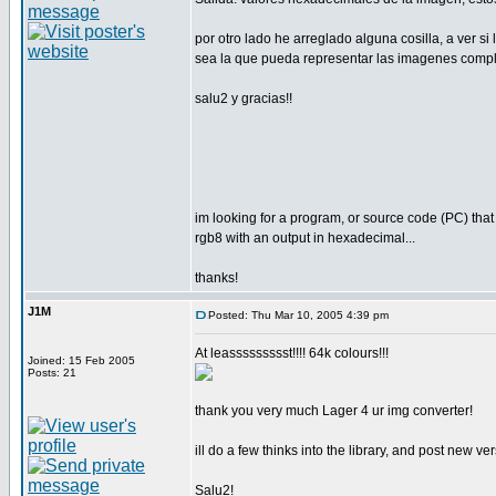
por otro lado he arreglado alguna cosilla, a ver s
sea la que pueda representar las imagenes compl
salu2 y gracias!!
im looking for a program, or source code (PC) that
rgb8 with an output in hexadecimal...
thanks!
J1M
Posted: Thu Mar 10, 2005 4:39 pm
At leassssssssst!!!! 64k colours!!!
Joined: 15 Feb 2005
Posts: 21
thank you very much Lager 4 ur img converter!
ill do a few thinks into the library, and post new ver
Salu2!