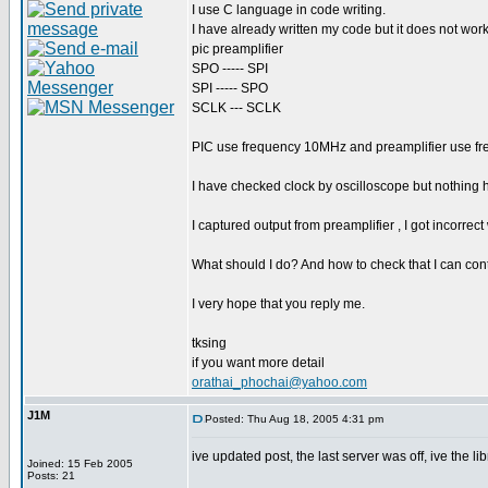
I use C language in code writing.
I have already written my code but it does not wo
pic preamplifier
SPO ----- SPI
SPI ----- SPO
SCLK --- SCLK
PIC use frequency 10MHz and preamplifier use f
I have checked clock by oscilloscope but nothing
I captured output from preamplifier , I got incorrect
What should I do? And how to check that I can con
I very hope that you reply me.
tksing
if you want more detail
orathai_phochai@yahoo.com
J1M
Posted: Thu Aug 18, 2005 4:31 pm
ive updated post, the last server was off, ive the l
Joined: 15 Feb 2005
Posts: 21