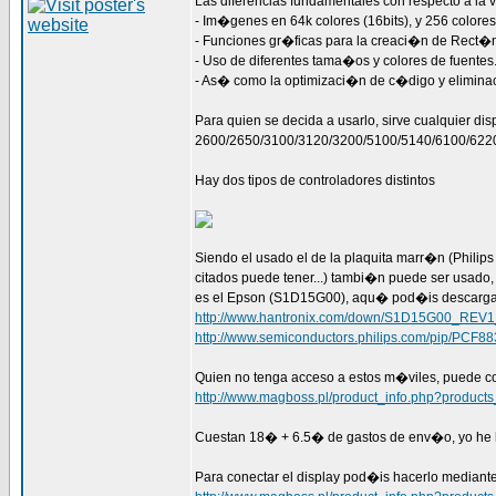
Las diferencias fundamentales con respecto a la v
- Im�genes en 64k colores (16bits), y 256 colores
- Funciones gr�ficas para la creaci�n de Rect�n
- Uso de diferentes tama�os y colores de fuentes
- As� como la optimizaci�n de c�digo y elimina
Para quien se decida a usarlo, sirve cualquier dis
2600/2650/3100/3120/3200/5100/5140/6100/622
Hay dos tipos de controladores distintos
Siendo el usado el de la plaquita marr�n (Philip
citados puede tener...) tambi�n puede ser usado,
es el Epson (S1D15G00), aqu� pod�is descargar
http://www.hantronix.com/down/S1D15G00_REV1
http://www.semiconductors.philips.com/pip/PCF88
Quien no tenga acceso a estos m�viles, puede co
http://www.magboss.pl/product_info.php?product
Cuestan 18� + 6.5� de gastos de env�o, yo he h
Para conectar el display pod�is hacerlo mediant