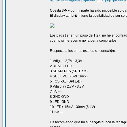
http://www.magboss.pl/product_info.php?product
Cuesta 3� y por mi parte ha sido imposible soldarl
El display tambi�n tiene la posibilidad de ser so
Los pads tienen un paso de 1.27, no he encontrad
cuento si merecen o no la pena comprarlos.
Respecto a los pines esta es su conexi�n:
1 Vdigital 2,7V - 3,3V
2 RESET PC0
3 SDATA PC5 (SPI Data)
4 SCLK PC3 (SPI Clock)
5 ~CS PA5 (SPI E/D)
6 Vdisplay 2,7V - 3,3V
7 n/c ---
8 GND GND
9 LED- GND
10 LED+ 15mA - 30mA (6,4V)
11 n/c ---
Os recomiendo que no super�is nunca la tensi�n de