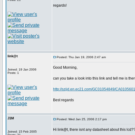
regards!
link@t
Posted: Thu Jan 19, 2006 2:47 am
Good Morning,
Joined: 19 Jan 2006
Posts: 1
can you take a look into this link and tell me is ther
http://szjjd.en.ec21.com/GC01054849/CA01056
Best regards
J1M
Posted: Wed Jan 25, 2006 2:17 pm
Hi link@t, there isnt any datasheet about this lcd?
Joined: 15 Feb 2005
Posts: 21