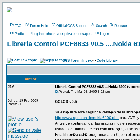
FAQ
Forum Help
Official CCS Support
Search
Register
Profile
Log in to check your private messages
Log in
Libreria Control PCF8833 v0.5 ....Nokia 6
CCS Forum Index
->
Code Library
Author
J1M
Libreria Control PCF8833 v0.5 ....Nokia 6100 (y comp
Posted: Thu Mar 03, 2005 3:52 pm
Joined: 15 Feb 2005
GCLCD v0.5
Posts: 21
Ya est� lista esta segunda versi�n de la librer�
http://www.apetech.de/nokia6100.php
para AVR, y
Antes de continuar, dar las gracias muy en espec
usada conjuntamente con esta librer�a, Gracias 
Esta librer�a est� programada en C, con el ent