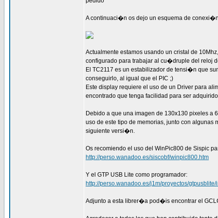
pedido
A continuaci�n os dejo un esquema de conexi�n
Actualmente estamos usando un cristal de 10Mhz, 
configurado para trabajar al cu�druple del reloj 
El TC2117 es un estabilizador de tensi�n que su
conseguirlo, al igual que el PIC ;)
Este display requiere el uso de un Driver para a
encontrado que tenga facilidad para ser adquirid
Debido a que una imagen de 130x130 pixeles a 64k
uso de este tipo de memorias, junto con algunas
siguiente versi�n.
Os recomiendo el uso del WinPic800 de Sispic par
http://perso.wanadoo.es/siscobf/winpic800.htm
Y el GTP USB Lite como programador:
http://perso.wanadoo.es/j1m/proyectos/gtpusblite/
Adjunto a esta librer�a pod�is encontrar el GCL