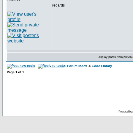
regards
Display posts from previo
CCS Forum Index
->
Code Library
Page
1
of
1
Powered by