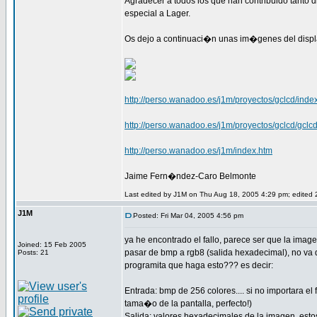
Agradecer a todos los que han contribuido tanto d
especial a Lager.
Os dejo a continuaci�n unas im�genes del displ
http://perso.wanadoo.es/j1m/proyectos/gclcd/inde
http://perso.wanadoo.es/j1m/proyectos/gclcd/gclc
http://perso.wanadoo.es/j1m/index.htm
Jaime Fern�ndez-Caro Belmonte
Last edited by J1M on Thu Aug 18, 2005 4:29 pm; edited 2 
J1M
Posted: Fri Mar 04, 2005 4:56 pm
ya he encontrado el fallo, parece ser que la imag
Joined: 15 Feb 2005
pasar de bmp a rgb8 (salida hexadecimal), no va d
Posts: 21
programita que haga esto??? es decir:
Entrada: bmp de 256 colores.... si no importara el
tama�o de la pantalla, perfecto!)
Salida: valores hexadecimales de la imagen, esto