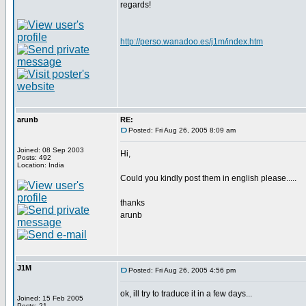
regards!
http://perso.wanadoo.es/j1m/index.htm
arunb
RE:
Posted: Fri Aug 26, 2005 8:09 am
Joined: 08 Sep 2003
Hi,
Posts: 492
Location: India
Could you kindly post them in english please.....
thanks
arunb
J1M
Posted: Fri Aug 26, 2005 4:56 pm
ok, ill try to traduce it in a few days...
Joined: 15 Feb 2005
Posts: 21