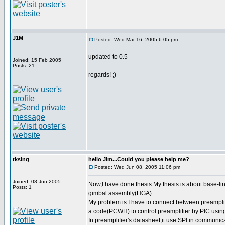
J1M
Posted: Wed Mar 16, 2005 6:05 pm
updated to 0.5
Joined: 15 Feb 2005
Posts: 21
regards! ;)
tksing
hello Jim...Could you please help me?
Posted: Wed Jun 08, 2005 11:06 pm
Joined: 08 Jun 2005
Now,I have done thesis.My thesis is about base-li
Posts: 1
gimbal assembly(HGA).
My problem is I have to connect between preamplif
a code(PCWH) to control preamplifier by PIC usin
In preamplifier's datasheet,it use SPI in communic