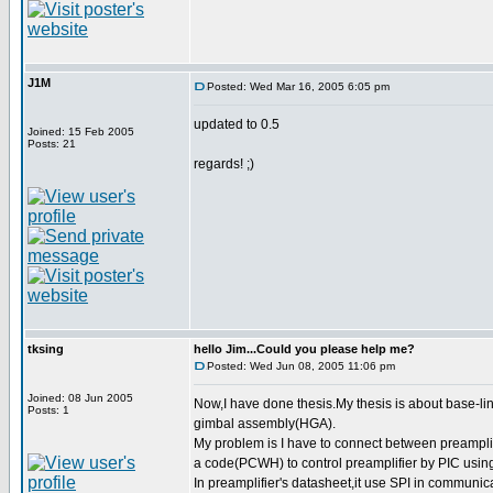
J1M
Posted: Wed Mar 16, 2005 6:05 pm
updated to 0.5
Joined: 15 Feb 2005
Posts: 21
regards! ;)
tksing
hello Jim...Could you please help me?
Posted: Wed Jun 08, 2005 11:06 pm
Joined: 08 Jun 2005
Now,I have done thesis.My thesis is about base-li
Posts: 1
gimbal assembly(HGA).
My problem is I have to connect between preamplif
a code(PCWH) to control preamplifier by PIC usin
In preamplifier's datasheet,it use SPI in communic