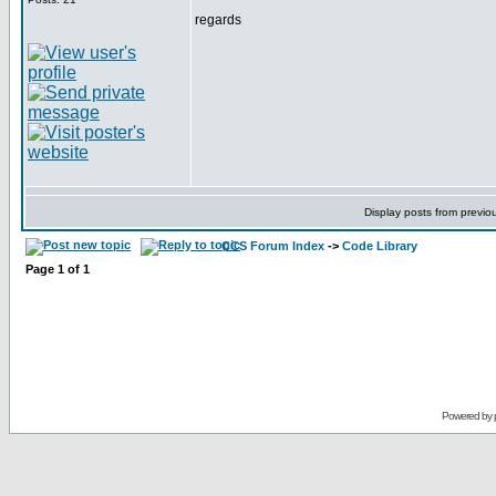
regards
Display posts from previo
CCS Forum Index
->
Code Library
Page
1
of
1
Powered by