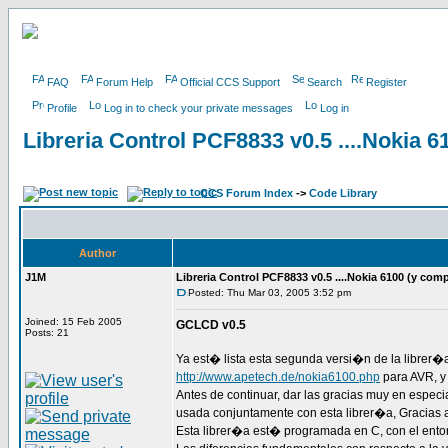
FAQ
Forum Help
Official CCS Support
Search
Register
Profile
Log in to check your private messages
Log in
Libreria Control PCF8833 v0.5 ....Nokia 6
CCS Forum Index
->
Code Library
Author
J1M
Libreria Control PCF8833 v0.5 ....Nokia 6100 (y comp
Posted: Thu Mar 03, 2005 3:52 pm
Joined: 15 Feb 2005
GCLCD v0.5
Posts: 21
Ya est� lista esta segunda versi�n de la librer�
http://www.apetech.de/nokia6100.php
para AVR, y
Antes de continuar, dar las gracias muy en espec
usada conjuntamente con esta librer�a, Gracias 
Esta librer�a est� programada en C, con el ent