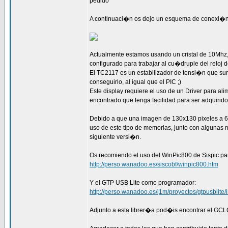
pedido
A continuaci�n os dejo un esquema de conexi�n
Actualmente estamos usando un cristal de 10Mhz, 
configurado para trabajar al cu�druple del reloj 
El TC2117 es un estabilizador de tensi�n que su
conseguirlo, al igual que el PIC ;)
Este display requiere el uso de un Driver para a
encontrado que tenga facilidad para ser adquirid
Debido a que una imagen de 130x130 pixeles a 64k
uso de este tipo de memorias, junto con algunas
siguiente versi�n.
Os recomiendo el uso del WinPic800 de Sispic par
http://perso.wanadoo.es/siscobf/winpic800.htm
Y el GTP USB Lite como programador:
http://perso.wanadoo.es/j1m/proyectos/gtpusblite/
Adjunto a esta librer�a pod�is encontrar el GCL