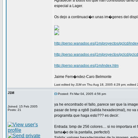
Agradecer a todos los que han contribuido tanto d
especial a Lager.
Os dejo a continuaci�n unas im�genes del displ
http://perso.wanadoo.es/j1m/proyectos/gclcd/inde
http://perso.wanadoo.es/j1m/proyectos/gclcd/gclc
http://perso.wanadoo.es/j1m/index.htm
Jaime Fern�ndez-Caro Belmonte
Last edited by J1M on Thu Aug 18, 2005 4:29 pm; edited 2 
J1M
Posted: Fri Mar 04, 2005 4:56 pm
ya he encontrado el fallo, parece ser que la imag
Joined: 15 Feb 2005
pasar de bmp a rgb8 (salida hexadecimal), no va d
Posts: 21
programita que haga esto??? es decir:
Entrada: bmp de 256 colores.... si no importara el
tama�o de la pantalla, perfecto!)
Salida: valores hexadecimales de la imagen, esto