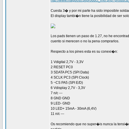
http://www.magboss.pl/product_info.php?product
Cuesta 3� y por mi parte ha sido imposible soldarl
El display tambi�n tiene la posibilidad de ser so
Los pads tienen un paso de 1.27, no he encontrad
cuento si merecen o no la pena comprarlos.
Respecto a los pines esta es su conexi�n:
1 Vdigital 2,7V - 3,3V
2 RESET PC0
3 SDATA PC5 (SPI Data)
4 SCLK PC3 (SPI Clock)
5 ~CS PA5 (SPI E/D)
6 Vdisplay 2,7V - 3,3V
7 n/c ---
8 GND GND
9 LED- GND
10 LED+ 15mA - 30mA (6,4V)
11 n/c ---
Os recomiendo que no super�is nunca la tensi�n de