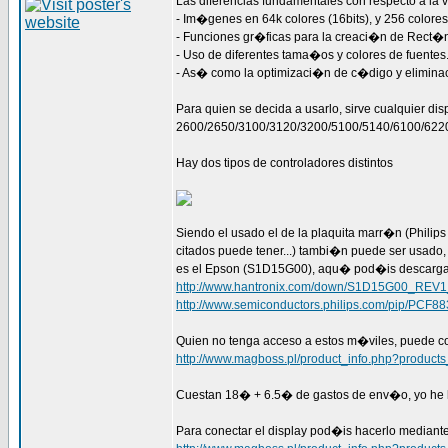
Las diferencias fundamentales con respecto a la v
- Im�genes en 64k colores (16bits), y 256 colores
- Funciones gr�ficas para la creaci�n de Rect�n
- Uso de diferentes tama�os y colores de fuentes
- As� como la optimizaci�n de c�digo y elimina
Para quien se decida a usarlo, sirve cualquier dis
2600/2650/3100/3120/3200/5100/5140/6100/622
Hay dos tipos de controladores distintos
Siendo el usado el de la plaquita marr�n (Philip
citados puede tener...) tambi�n puede ser usado,
es el Epson (S1D15G00), aqu� pod�is descargar
http://www.hantronix.com/down/S1D15G00_REV1
http://www.semiconductors.philips.com/pip/PCF88
Quien no tenga acceso a estos m�viles, puede co
http://www.magboss.pl/product_info.php?product
Cuestan 18� + 6.5� de gastos de env�o, yo he h
Para conectar el display pod�is hacerlo mediant