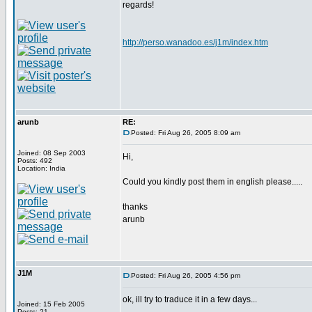
regards!
http://perso.wanadoo.es/j1m/index.htm
arunb
RE:
Posted: Fri Aug 26, 2005 8:09 am
Joined: 08 Sep 2003
Hi,
Posts: 492
Location: India
Could you kindly post them in english please.....
thanks
arunb
J1M
Posted: Fri Aug 26, 2005 4:56 pm
ok, ill try to traduce it in a few days...
Joined: 15 Feb 2005
Posts: 21