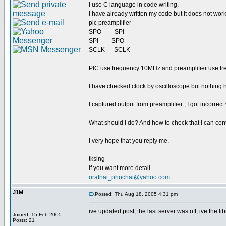
I use C language in code writing.
I have already written my code but it does not wo
pic preamplifier
SPO ----- SPI
SPI ----- SPO
SCLK --- SCLK
PIC use frequency 10MHz and preamplifier use f
I have checked clock by oscilloscope but nothing
I captured output from preamplifier , I got incorrect
What should I do? And how to check that I can con
I very hope that you reply me.
tksing
if you want more detail
orathai_phochai@yahoo.com
J1M
Posted: Thu Aug 18, 2005 4:31 pm
ive updated post, the last server was off, ive the l
Joined: 15 Feb 2005
Posts: 21