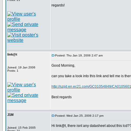
regards!
link@t
Posted: Thu Jan 19, 2006 2:47 am
Good Morning,
Joined: 19 Jan 2006
Posts: 1
can you take a look into this link and tell me is ther
http://szjjd.en.ec21.com/GC01054849/CA01056
Best regards
J1M
Posted: Wed Jan 25, 2006 2:17 pm
Hi link@t, there isnt any datasheet about this lcd?
Joined: 15 Feb 2005
Posts: 21