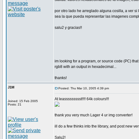
por otro lado he arreglado alguna cosilla, a ver s
sea la que pueda representar las imagenes compl
salu2 y gracias!!
im looking for a program, or source code (PC) that
rgb8 with an output in hexadecimal...
thanks!
J1M
Posted: Thu Mar 10, 2005 4:39 pm
At leassssssssst!!!! 64k colours!!!
Joined: 15 Feb 2005
Posts: 21
thank you very much Lager 4 ur img converter!
ill do a few thinks into the library, and post new ver
Salu2!