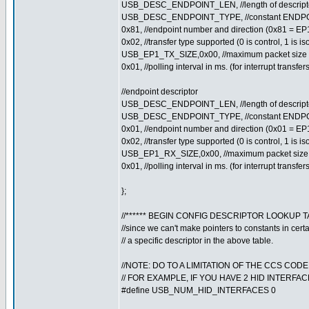
USB_DESC_ENDPOINT_LEN, //length of descript
USB_DESC_ENDPOINT_TYPE, //constant ENDPO
0x81, //endpoint number and direction (0x81 = EP
0x02, //transfer type supported (0 is control, 1 is iso,
USB_EP1_TX_SIZE,0x00, //maximum packet size 
0x01, //polling interval in ms. (for interrupt transfe
//endpoint descriptor
USB_DESC_ENDPOINT_LEN, //length of descript
USB_DESC_ENDPOINT_TYPE, //constant ENDPO
0x01, //endpoint number and direction (0x01 = E
0x02, //transfer type supported (0 is control, 1 is iso,
USB_EP1_RX_SIZE,0x00, //maximum packet size
0x01, //polling interval in ms. (for interrupt transfe
};
//****** BEGIN CONFIG DESCRIPTOR LOOKUP TA
//since we can't make pointers to constants in certai
// a specific descriptor in the above table.
//NOTE: DO TO A LIMITATION OF THE CCS COD
// FOR EXAMPLE, IF YOU HAVE 2 HID INTERF
#define USB_NUM_HID_INTERFACES 0