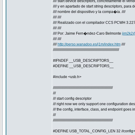
//// start device descriptors, concretamente el vendor
//// y en apartado de start string descriptors, para def
//// nombre del dispositivo y la compa�ia. ////
//// ////
//// Realizado con el compilador CCS PCWH 3.227 
//// ////
//// Por: Jaime Fern�ndez-Caro Belmonte
jim2k2
//// ////
////
http://perso.wanadoo.es/j1m/index.htm
////
/////////////////////////////////////////////////////////////////////////
#IFNDEF __USB_DESCRIPTORS__
#DEFINE __USB_DESCRIPTORS__
#include <usb.h>
//////////////////////////////////////////////////////////////////
///
/// start config descriptor
/// right now we only support one configuration desc
/// the config, interface, class, and endpoint goes in
///
//////////////////////////////////////////////////////////////////
#DEFINE USB_TOTAL_CONFIG_LEN 32 //config+in