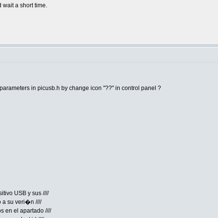
 wait a short time.
 parameters in picusb.h by change icon "??" in control panel ?
itivo USB y sus ////
a su veri�n ////
s en el apartado ////