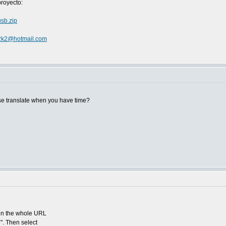
proyecto:
usb.zip
2k2@hotmail.com
se translate when you have time?
 in the whole URL
". Then select