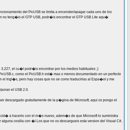
uncionamiento del PicUSB se limita a encender/apagar cada uno de los
 a�n no teng�is el GTP USB, podr�is encontrar el GTP USB Lite aqu�:
 3.227, el cu�l podr�is encontrar por los medios habituales ;)
l PicUSB.c, como el PicUSB.h est� mas o menos documentado en un perfecto
on el Ingl�s, pero hay cosas que no se como traducirlas al Espa�ol y me
rporan el USB 2.0.
ser descargado gratuitamente de la p�gina de Microsoft, aqui os pongo el
id� a hacerlo con el m�s nuevo, adem�s de que Microsoft lo suministra
 alguna cosilla con �l.Los que no os descargueis esta version del Visual C#,