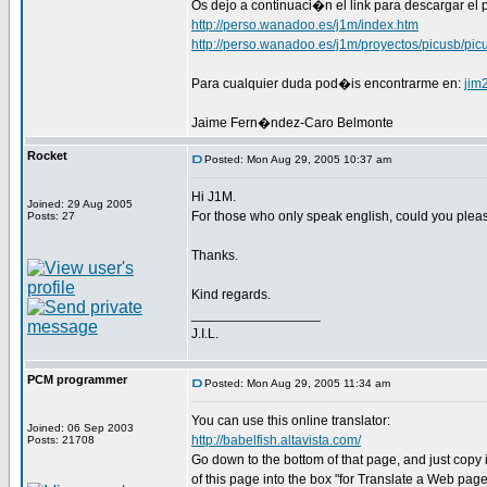
Os dejo a continuaci�n el link para descargar el 
http://perso.wanadoo.es/j1m/index.htm
http://perso.wanadoo.es/j1m/proyectos/picusb/pic
Para cualquier duda pod�is encontrarme en:
jim
Jaime Fern�ndez-Caro Belmonte
Rocket
Posted: Mon Aug 29, 2005 10:37 am
Hi J1M.
Joined: 29 Aug 2005
For those who only speak english, could you plea
Posts: 27
Thanks.
Kind regards.
_________________
J.I.L.
PCM programmer
Posted: Mon Aug 29, 2005 11:34 am
You can use this online translator:
Joined: 06 Sep 2003
http://babelfish.altavista.com/
Posts: 21708
Go down to the bottom of that page, and just copy
of this page into the box "for Translate a Web page