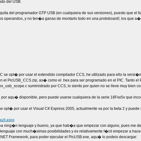
ndo del USB.
uita del programador GTP USB (en cualquiera de sus versiones), puesto que el f
de dos operandos, y no ten�a ganas de montarlo todo en una protoboard!, los que
 se opt� por usar el extendido compilador CCS, he utilizado para ello la versi�n
 en el PicUSB_CCS.zip, as� como el .hex para ser programado en el PIC. Tanto e
ex_usb_scope.c suministrado por CCS, lo siento por quien no se lleve muy bien c
por aqu� disponible, pero puede usarse cualquiera de la serie 18Fxx5x que inco
 opt� por usar el Visual C# Express 2005, actualmente va por la beta 2 y puede 
ault.aspx
�a ning�n lenguaje y bueno, ya que hab�a que empezar con alguno, pues me dec
n lenguaje con much�simas posibilidades y es relativamente f�cil empezar a hacer
el .NET Framework, para poder ejecutar el PicUSB.exe, aqu� lo podeis descargar: