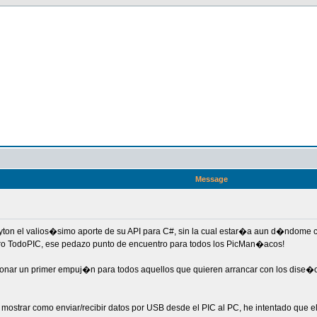
Message
ton el valios�simo aporte de su API para C#, sin la cual estar�a aun d�ndome 
 foro TodoPIC, ese pedazo punto de encuentro para todos los PicMan�acos!
ionar un primer empuj�n para todos aquellos que quieren arrancar con los dis
e mostrar como enviar/recibir datos por USB desde el PIC al PC, he intentado que e