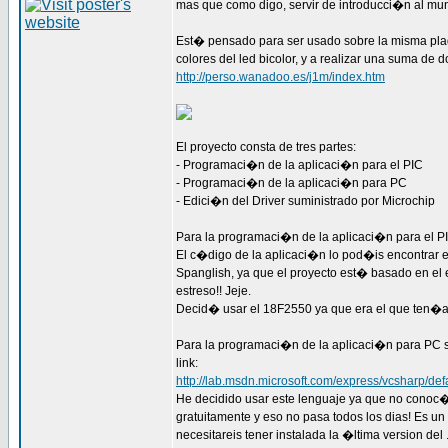
mas que como digo, servir de introducci�n al mu
Est� pensado para ser usado sobre la misma plaq
colores del led bicolor, y a realizar una suma 
http://perso.wanadoo.es/j1m/index.htm
El proyecto consta de tres partes:
- Programaci�n de la aplicaci�n para el PIC
- Programaci�n de la aplicaci�n para PC
- Edici�n del Driver suministrado por Microchip
Para la programaci�n de la aplicaci�n para el PIC
El c�digo de la aplicaci�n lo pod�is encontrar
Spanglish, ya que el proyecto est� basado en el 
estreso!! Jeje.
Decid� usar el 18F2550 ya que era el que ten�a 
Para la programaci�n de la aplicaci�n para PC se
link:
http://lab.msdn.microsoft.com/express/vcsharp/def
He decidido usar este lenguaje ya que no conoc
gratuitamente y eso no pasa todos los dias! Es u
necesitareis tener instalada la �ltima version d