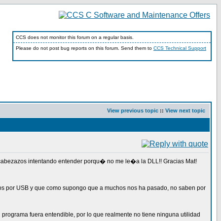
CCS does not monitor this forum on a regular basis.
Please do not post bug reports on this forum. Send them to
CCS Technical Support
View previous topic
::
View next topic
cabezazos intentando entender porqu� no me le�a la DLL!! Gracias Mat!
e�os por USB y que como supongo que a muchos nos ha pasado, no saben por
l programa fuera entendible, por lo que realmente no tiene ninguna utilidad