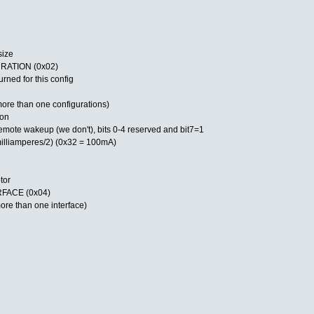
size
RATION (0x02)
ned for this config
d more than one configurations)
ion
s remote wakeup (we don't), bits 0-4 reserved and bit7=1
illiamperes/2) (0x32 = 100mA)
tor
FACE (0x04)
more than one interface)