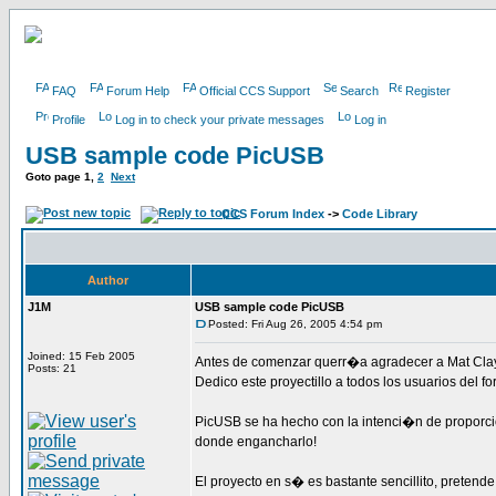
FAQ
Forum Help
Official CCS Support
Search
Register
Profile
Log in to check your private messages
Log in
USB sample code PicUSB
Goto page
1
,
2
Next
CCS Forum Index
->
Code Library
Author
J1M
USB sample code PicUSB
Posted: Fri Aug 26, 2005 4:54 pm
Joined: 15 Feb 2005
Antes de comenzar querr�a agradecer a Mat Clay
Posts: 21
Dedico este proyectillo a todos los usuarios del
PicUSB se ha hecho con la intenci�n de proporc
donde engancharlo!
El proyecto en s� es bastante sencillito, pretend