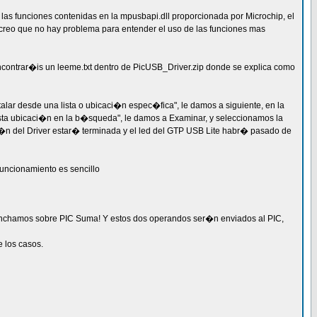
las funciones contenidas en la mpusbapi.dll proporcionada por Microchip, el
creo que no hay problema para entender el uso de las funciones mas
 encontrar�is un leeme.txt dentro de PicUSB_Driver.zip donde se explica como
alar desde una lista o ubicaci�n espec�fica", le damos a siguiente, en la
sta ubicaci�n en la b�squeda", le damos a Examinar, y seleccionamos la
aci�n del Driver estar� terminada y el led del GTP USB Lite habr� pasado de
uncionamiento es sencillo
pinchamos sobre PIC Suma! Y estos dos operandos ser�n enviados al PIC,
 los casos.