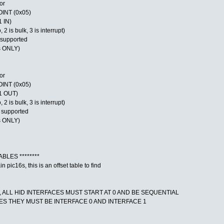
or
INT (0x05)
1 IN)
 2 is bulk, 3 is interrupt)
supported
rs ONLY)
or
INT (0x05)
P1 OUT)
 2 is bulk, 3 is interrupt)
 supported
rs ONLY)
BLES ********
n pic16s, this is an offset table to find
E, ALL HID INTERFACES MUST START AT 0 AND BE SEQUENTIAL
ACES THEY MUST BE INTERFACE 0 AND INTERFACE 1