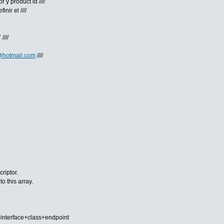
 y product id ////
inir el ////
////
@hotmail.com
////
riptor.
to this array.
terface+class+endpoint