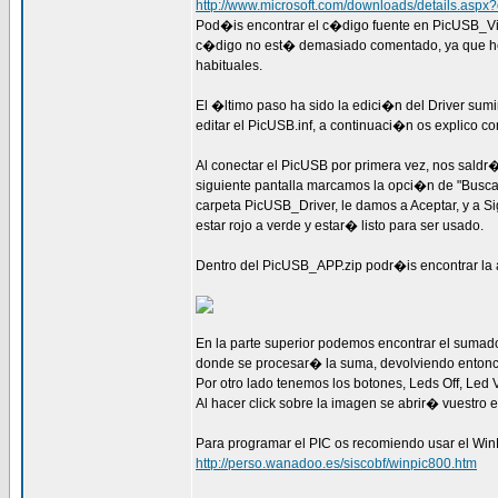
http://www.microsoft.com/downloads/details.asp
Pod�is encontrar el c�digo fuente en PicUSB_Visu
c�digo no est� demasiado comentado, ya que he u
habituales.
El �ltimo paso ha sido la edici�n del Driver sumi
editar el PicUSB.inf, a continuaci�n os explico co
Al conectar el PicUSB por primera vez, nos saldr
siguiente pantalla marcamos la opci�n de "Busca
carpeta PicUSB_Driver, le damos a Aceptar, y a Si
estar rojo a verde y estar� listo para ser usado.
Dentro del PicUSB_APP.zip podr�is encontrar la a
En la parte superior podemos encontrar el sumad
donde se procesar� la suma, devolviendo entonces
Por otro lado tenemos los botones, Leds Off, Le
Al hacer click sobre la imagen se abrir� vuestro
Para programar el PIC os recomiendo usar el Wi
http://perso.wanadoo.es/siscobf/winpic800.htm