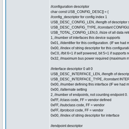
//configuration descriptor
char const USB_CONFIG_DESC[] = {
//config_descriptor for config index 1
USB_DESC_CONFIG_LEN, //length of descriptor 
USB_DESC_CONFIG_TYPE, //constant CONFIGU
USB_TOTAL_CONFIG_LEN,0, //size of all data retur
1, //number of interfaces this device supports
0x01, //identifier for this configuration. (IF we ha
0x00, //index of string descriptor for this configurat
0xC0, //bit 6=1 if self powered, bit 5=1 if support
0x32, //maximum bus power required (maximum m
//interface descriptor 0 alt 0
USB_DESC_INTERFACE_LEN, //length of descrip
USB_DESC_INTERFACE_TYPE, //constant INTER
0x00, //number defining this interface (IF we had 
0x00, //alternate setting
2, //number of endpoints, not counting endpoint 0.
0xFF, //class code, FF = vendor defined
0xFF, //subclass code, FF = vendor
0xFF, //protocol code, FF = vendor
0x00, //index of string descriptor for interface
//endpoint descriptor