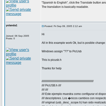
"Spanish to English", click the Translate button and
The translation is basically readable.
yolanda1
Posted: Fri Sep 09, 2005 2:12 am
Hi
Joined: 06 Sep 2005
Posts: 0
All in this example work Ok, but is posible change
Windows assign "??" to PicUsb
This is picusb.h
Thanks for help
/////////////////////////////////////////////////////////////////////////
//// PicUSB.h ////
//// ////
//// Este ejemplo muestra como configurar el dispos
//// descriptores. Los �nicos cambios con respecto 
//// original (usb_desc_scope.h) han sido realizado