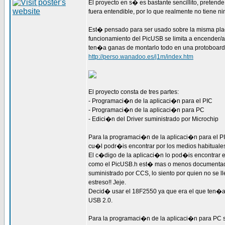
El proyecto en s� es bastante sencillito, pretend
fuera entendible, por lo que realmente no tiene 
Est� pensado para ser usado sobre la misma plaq
funcionamiento del PicUSB se limita a encender/ap
ten�a ganas de montarlo todo en una protoboard
http://perso.wanadoo.es/j1m/index.htm
El proyecto consta de tres partes:
- Programaci�n de la aplicaci�n para el PIC
- Programaci�n de la aplicaci�n para PC
- Edici�n del Driver suministrado por Microchip
Para la programaci�n de la aplicaci�n para el PIC
cu�l podr�is encontrar por los medios habituales
El c�digo de la aplicaci�n lo pod�is encontrar 
como el PicUSB.h est� mas o menos documentado 
suministrado por CCS, lo siento por quien no se 
estreso!! Jeje.
Decid� usar el 18F2550 ya que era el que ten�a 
USB 2.0.
Para la programaci�n de la aplicaci�n para PC se