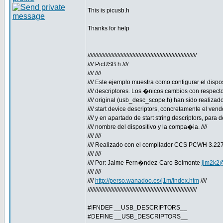
This is picusb.h
Thanks for help
/////////////////////////////////////////////////////////////////////////
//// PicUSB.h ////
//// ////
//// Este ejemplo muestra como configurar el dispos
//// descriptores. Los �nicos cambios con respecto 
//// original (usb_desc_scope.h) han sido realizado
//// start device descriptors, concretamente el vendor
//// y en apartado de start string descriptors, para def
//// nombre del dispositivo y la compa�ia. ////
//// ////
//// Realizado con el compilador CCS PCWH 3.227 
//// ////
//// Por: Jaime Fern�ndez-Caro Belmonte
jim2k2
//// ////
////
http://perso.wanadoo.es/j1m/index.htm
////
/////////////////////////////////////////////////////////////////////////
#IFNDEF __USB_DESCRIPTORS__
#DEFINE __USB_DESCRIPTORS__