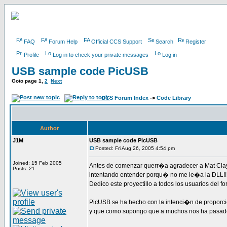
FAQ
Forum Help
Official CCS Support
Search
Register
Profile
Log in to check your private messages
Log in
USB sample code PicUSB
Goto page
1
,
2
Next
CCS Forum Index
->
Code Library
Author
J1M
USB sample code PicUSB
Posted: Fri Aug 26, 2005 4:54 pm
Joined: 15 Feb 2005
Antes de comenzar querr�a agradecer a Mat Clay
Posts: 21
intentando entender porqu� no me le�a la DLL!!
Dedico este proyectillo a todos los usuarios del
PicUSB se ha hecho con la intenci�n de proporc
y que como supongo que a muchos nos ha pasado