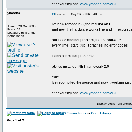
checkout my site:
www.ymoona.com/wiki
ymoona
Posted: Fri May 26, 2006 6:43 am
Ive now remode r35, the resistor on D+.
Joined: 20 Mar 2005
and now the hardware works fine and in recognice
Posts: 32
Location: Heiloo, the
Netherlands
but I face another problem, the PC software...
every time I start it up. It craches, no error codes.
Is this a familliar problem?
btv Ive installed .NET framework 2.0
edit:
Ive recompiled the source and now it working just f
_________________
checkout my site:
www.ymoona.com/wiki
Display posts from previo
CCS Forum Index
->
Code Library
Page
1
of
2