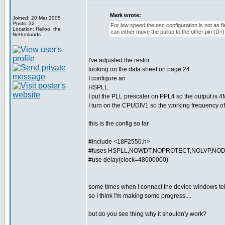
Mark wrote:
Joined: 20 Mar 2005
Posts: 32
For low speed the osc configuration is not as fl
Location: Heiloo, the
can either move the pullup to the other pin (D+)
Netherlands
I've adjusted the restor.
looking on the data sheet on page 24
I configure an
HSPLL
I put the PLL prescaler on PPL4 so the output is
I turn on the CPUDIV1 so the working frequency o
this is the config so far
#include <18F2550.h>
#fuses HSPLL,NOWDT,NOPROTECT,NOLVP,NO
#use delay(clock=48000000)
some times when I connect the device windows te
so I think I'm making some progress....
but do you see thing why it shouldn'y work?
_________________