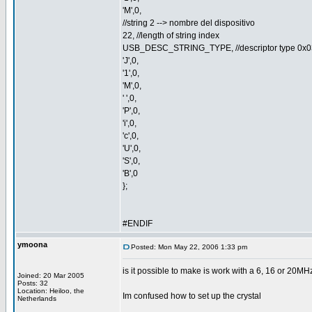
'M',0,
//string 2 --> nombre del dispositivo
22, //length of string index
USB_DESC_STRING_TYPE, //descriptor type 0x0
'J',0,
'1',0,
'M',0,
' ',0,
'P',0,
'i',0,
'c',0,
'U',0,
'S',0,
'B',0
};
#ENDIF
ymoona
Posted: Mon May 22, 2006 1:33 pm
is it possible to make is work with a 6, 16 or 20MHz
Joined: 20 Mar 2005
Posts: 32
Location: Heiloo, the
Im confused how to set up the crystal
Netherlands
_________________