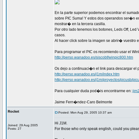
En la parte superior podemos encontrar el sumad
sobre PIC Suma! Y estos dos operandos ser�n en
mostrar� en la tercera casilla.
Por otro lado tenemos los botones, Leds Off, Le
casos.
Al hacer click sobre la imagen se abrir� vuestro
Para programar el PIC os recomiendo usar el Wi
http://perso.wanadoo.es/siscobf/winpic800.htm
Os dejo a continuaci�n el link para descargar el 
http://perso.wanadoo.es/j1m/index.htm
http://perso.wanadoo.es/j1m/proyectos/picusb/pic
Para cualquier duda pod�is encontrarme en:
jim
Jaime Fern�ndez-Caro Belmonte
Rocket
Posted: Mon Aug 29, 2005 10:37 am
Hi J1M.
Joined: 29 Aug 2005
For those who only speak english, could you plea
Posts: 27