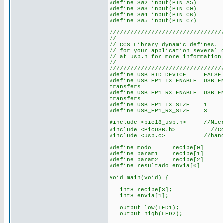
#define SW2 input(PIN_A5)
#define SW3 input(PIN_C0)
#define SW4 input(PIN_C6)
#define SW5 input(PIN_C7)
////////////////////////////////
//
// CCS Library dynamic defines. 
// for your application several 
// at usb.h for more information
//
////////////////////////////////
#define USB_HID_DEVICE FAL
#define USB_EP1_TX_ENABLE USB_E
transfers
#define USB_EP1_RX_ENABLE USB_E
transfers
#define USB_EP1_TX_SIZE 1
#define USB_EP1_RX_SIZE 3
#include <pic18_usb.h> //Microc
#include <PicUSB.h> //Configu
#include <usb.c> //handles u
#define modo recibe[0]
#define param1 recibe[1]
#define param2 recibe[2]
#define resultado envia[0]
void main(void) {
int8 recibe[3]; //dec
int8 envia[1];
output_low(LED1); //e
output_high(LED2);