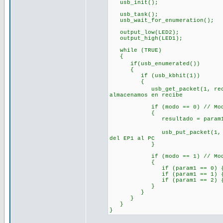
usb_init(); //inici
usb_task(); //habilita
usb_wait_for_enumeration(); /
output_low(LED2);
output_high(LED1); //
while (TRUE)
{
if(usb_enumerated()) //si
{
if (usb_kbhit(1)) //si el
{
usb_get_packet(1, recibe, 3)
almacenamos en recibe
if (modo == 0) // Modo
{
resultado = param1 + par
usb_put_packet(1, envia, 1,
del EP1 al PC
}
if (modo == 1) // Modo
{
if (param1 == 0) {output_lo
if (param1 == 1) {output_hi
if (param1 == 2) {output_lo
}
}
}
}
}