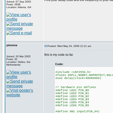
Post your setup code and the frequency of your xtal
Joined: 07 Sep 2003
Posts: 2838
Location: Atlanta, GA
ymoona
Posted: Wed May 24, 2006 11:21 am
this is my code so far.
Joined: 20 Mar 2005
Posts: 32
Location: Heiloo, the
Code:
Netherlands
#include <18F2550.h>
#fuses HSPLL,NOWDT,NOPROTECT,NOL
#use delay(clock=48000000)
// hardware pin defines
#define LED1 PIN_B0
#define LED2 PIN_B1
#define LED3 PIN_B2
#define LED4 PIN_B3
#define LED5 PIN_B4
#define LED6 PIN_B5
#define SW1 input(PIN_A4)