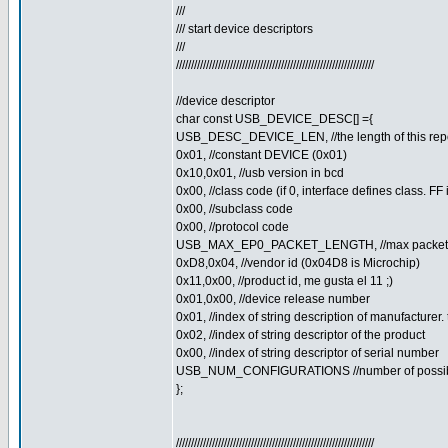
///
/// start device descriptors
///
//////////////////////////////////////////////////////////////////
//device descriptor
char const USB_DEVICE_DESC[] ={
USB_DESC_DEVICE_LEN, //the length of this rep
0x01, //constant DEVICE (0x01)
0x10,0x01, //usb version in bcd
0x00, //class code (if 0, interface defines class. FF
0x00, //subclass code
0x00, //protocol code
USB_MAX_EP0_PACKET_LENGTH, //max packet si
0xD8,0x04, //vendor id (0x04D8 is Microchip)
0x11,0x00, //product id, me gusta el 11 ;)
0x01,0x00, //device release number
0x01, //index of string description of manufacturer.
0x02, //index of string descriptor of the product
0x00, //index of string descriptor of serial number
USB_NUM_CONFIGURATIONS //number of possibl
};
//////////////////////////////////////////////////////////////////