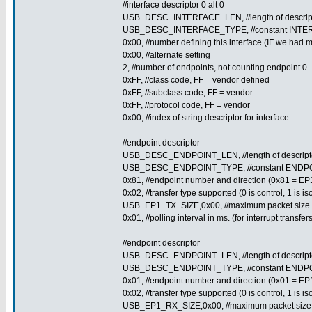
//interface descriptor 0 alt 0
USB_DESC_INTERFACE_LEN, //length of descrip
USB_DESC_INTERFACE_TYPE, //constant INTER
0x00, //number defining this interface (IF we had 
0x00, //alternate setting
2, //number of endpoints, not counting endpoint 0.
0xFF, //class code, FF = vendor defined
0xFF, //subclass code, FF = vendor
0xFF, //protocol code, FF = vendor
0x00, //index of string descriptor for interface
//endpoint descriptor
USB_DESC_ENDPOINT_LEN, //length of descript
USB_DESC_ENDPOINT_TYPE, //constant ENDPO
0x81, //endpoint number and direction (0x81 = EP
0x02, //transfer type supported (0 is control, 1 is iso,
USB_EP1_TX_SIZE,0x00, //maximum packet size 
0x01, //polling interval in ms. (for interrupt transfe
//endpoint descriptor
USB_DESC_ENDPOINT_LEN, //length of descript
USB_DESC_ENDPOINT_TYPE, //constant ENDPO
0x01, //endpoint number and direction (0x01 = E
0x02, //transfer type supported (0 is control, 1 is iso,
USB_EP1_RX_SIZE,0x00, //maximum packet size