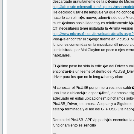
descargado gratuitamente de la p�gina de Microsof
http://lab.msdn.microsoft.com/express/vcsharp/def
He decidido usar este lenguaje ya que no cono
hacerlo con el m�s nuevo, adem�s de que Microsof
much�simas posibilidades y es relativamente f�ci
C#, necesitareis tener instalada la �ltima versi
http://www.microsoft.com/downloads/details.asp
Pod�is encontrar el c�digo fuente en PicUSB_Visu
funciones contenidas en la mpusbapi.dll proporc
suministrada por Mat Clayton un poco a ojos cer
habituales.
El �ltimo paso ha sido la edici�n del Driver sumi
encontrar�is un leeme.txt dentro de PicUSB_Driver
driver para los que no lo teng�is muy claro.
Al conectar el PicUSB por primera vez, nos saldr
una lista o ubicaci�n espec�fica", le damos a si
adecuado en estas ubicaciones", pinchamos sobre
PicUSB_Driver, le damos a Aceptar, y a Siguiente,
estar� terminada y el led del GTP USB Lite habr�
Dentro del PicUSB_APP.zip podr�is encontrar la 
funcionamiento es sencillo