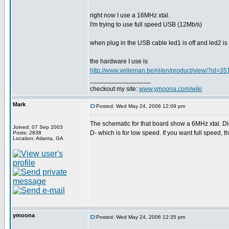
right now I use a 16MHz xtal.
I'm trying to use full speed USB (12Mb/s)
when plug in the USB cable led1 is off and led2 i
the hardware I use is
http://www.velleman.be/nl/en/product/view/?id=3
_________________
checkout my site:
www.ymoona.com/wiki
Mark
Posted: Wed May 24, 2006 12:09 pm
The schematic for that board show a 6MHz xtal. Di
Joined: 07 Sep 2003
D- which is for low speed. If you want full speed, 
Posts: 2838
Location: Atlanta, GA
ymoona
Posted: Wed May 24, 2006 12:35 pm