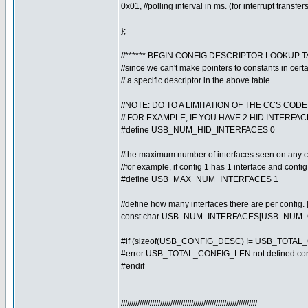
0x01, //polling interval in ms. (for interrupt transfe
};
//****** BEGIN CONFIG DESCRIPTOR LOOKUP TA
//since we can't make pointers to constants in certai
// a specific descriptor in the above table.
//NOTE: DO TO A LIMITATION OF THE CCS COD
// FOR EXAMPLE, IF YOU HAVE 2 HID INTERF
#define USB_NUM_HID_INTERFACES 0
//the maximum number of interfaces seen on any c
//for example, if config 1 has 1 interface and confi
#define USB_MAX_NUM_INTERFACES 1
//define how many interfaces there are per config. [0]
const char USB_NUM_INTERFACES[USB_NUM_
#if (sizeof(USB_CONFIG_DESC) != USB_TOTA
#error USB_TOTAL_CONFIG_LEN not defined corr
#endif
//////////////////////////////////////////////////////////////////