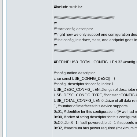
#include <usb.h>
//////////////////////////////////////////////////////////////////
///
/// start config descriptor
/// right now we only support one configuration desc
/// the config, interface, class, and endpoint goes in
///
//////////////////////////////////////////////////////////////////
#DEFINE USB_TOTAL_CONFIG_LEN 32 //config+in
//configuration descriptor
char const USB_CONFIG_DESC[] = {
//config_descriptor for config index 1
USB_DESC_CONFIG_LEN, //length of descriptor 
USB_DESC_CONFIG_TYPE, //constant CONFIGU
USB_TOTAL_CONFIG_LEN,0, //size of all data retur
1, //number of interfaces this device supports
0x01, //identifier for this configuration. (IF we ha
0x00, //index of string descriptor for this configurat
0xC0, //bit 6=1 if self powered, bit 5=1 if support
0x32, //maximum bus power required (maximum m