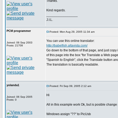
Thanks.
Kind regards.
_________________
J.I.L.
PCM programmer
Posted: Mon Aug 29, 2005 11:34 am
You can use this online translator:
Joined: 06 Sep 2003
http://babelfish.altavista.com/
Posts: 21708
Go down to the bottom of that page, and just copy
of this page into the box "for Translate a Web page
"Spanish to English", click the Translate button and
The translation is basically readable.
yolanda1
Posted: Fri Sep 09, 2005 2:12 am
Hi
Joined: 06 Sep 2005
Posts: 0
All in this example work Ok, but is posible change
Windows assign "??" to PicUsb