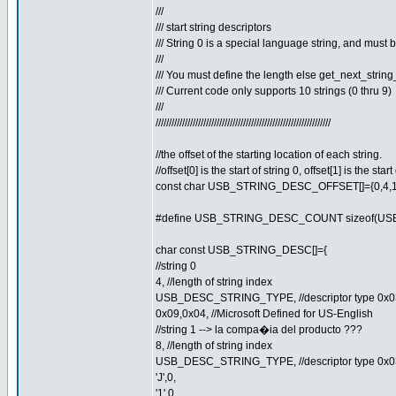
///
/// start string descriptors
/// String 0 is a special language string, and must 
///
/// You must define the length else get_next_string_
/// Current code only supports 10 strings (0 thru 9)
///
//////////////////////////////////////////////////////////////////
//the offset of the starting location of each string.
//offset[0] is the start of string 0, offset[1] is the start
const char USB_STRING_DESC_OFFSET[]={0,4,1
#define USB_STRING_DESC_COUNT sizeof(U
char const USB_STRING_DESC[]={
//string 0
4, //length of string index
USB_DESC_STRING_TYPE, //descriptor type 0x0
0x09,0x04, //Microsoft Defined for US-English
//string 1 --> la compa�ia del producto ???
8, //length of string index
USB_DESC_STRING_TYPE, //descriptor type 0x0
'J',0,
'1',0,