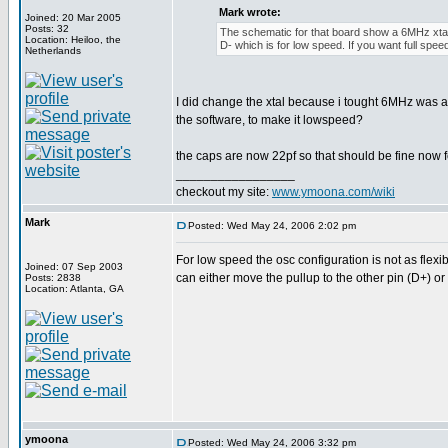
Mark wrote:
Joined: 20 Mar 2005
Posts: 32
The schematic for that board show a 6MHz xtal
Location: Heiloo, the
D- which is for low speed. If you want full spee
Netherlands
I did change the xtal because i tought 6MHz was a p
the software, to make it lowspeed?
the caps are now 22pf so that should be fine now f
_________________
checkout my site:
www.ymoona.com/wiki
Mark
Posted: Wed May 24, 2006 2:02 pm
For low speed the osc configuration is not as flexi
Joined: 07 Sep 2003
can either move the pullup to the other pin (D+) or
Posts: 2838
Location: Atlanta, GA
ymoona
Posted: Wed May 24, 2006 3:32 pm