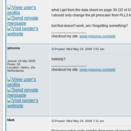
what I get from the data sheet on page 30 (32 of 4
I should only change the pll prescaler from PLL3 
but that doesn't work, am I forgetting something?
_________________
checkout my site:
www.ymoona.com/wiki
ymoona
Posted: Wed May 24, 2006 7:01 am
nobody?
Joined: 20 Mar 2005
_________________
Posts: 32
Location: Heiloo, the
checkout my site:
www.ymoona.com/wiki
Netherlands
Mark
Posted: Wed May 24, 2006 7:11 am