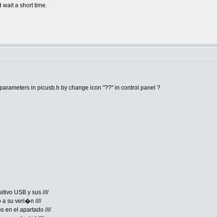
 wait a short time.
 parameters in picusb.h by change icon "??" in control panel ?
itivo USB y sus ////
a su veri�n ////
s en el apartado ////