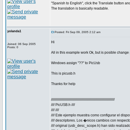
"Spanish to English", click the Translate button and
The translation is basically readable.
yolanda1
Posted: Fri Sep 09, 2005 2:12 am
Hi
Joined: 06 Sep 2005
Posts: 0
All in this example work Ok, but is posible change
Windows assign "??" to PicUsb
This is picusb.h
Thanks for help
/////////////////////////////////////////////////////////////////////////
//// PicUSB.h ////
//// ////
//// Este ejemplo muestra como configurar el dispos
//// descriptores. Los �nicos cambios con respecto 
//// original (usb_desc_scope.h) han sido realizado