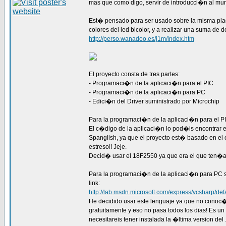
mas que como digo, servir de introducci�n al mu
Est� pensado para ser usado sobre la misma plaq
colores del led bicolor, y a realizar una suma 
http://perso.wanadoo.es/j1m/index.htm
El proyecto consta de tres partes:
- Programaci�n de la aplicaci�n para el PIC
- Programaci�n de la aplicaci�n para PC
- Edici�n del Driver suministrado por Microchip
Para la programaci�n de la aplicaci�n para el PIC
El c�digo de la aplicaci�n lo pod�is encontrar
Spanglish, ya que el proyecto est� basado en el 
estreso!! Jeje.
Decid� usar el 18F2550 ya que era el que ten�a 
Para la programaci�n de la aplicaci�n para PC se
link:
http://lab.msdn.microsoft.com/express/vcsharp/def
He decidido usar este lenguaje ya que no conoc
gratuitamente y eso no pasa todos los dias! Es u
necesitareis tener instalada la �ltima version d