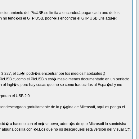
uncionamiento del PicUSB se limita a encender/apagar cada uno de los
 a�n no teng�is el GTP USB, podr�is encontrar el GTP USB Lite aqu�:
 3.227, el cu�l podr�is encontrar por los medios habituales ;)
l PicUSB.c, como el PicUSB.h est� mas o menos documentado en un perfecto
on el Ingl�s, pero hay cosas que no se como traducirlas al Espa�ol y me
rporan el USB 2.0.
ser descargado gratuitamente de la p�gina de Microsoft, aqui os pongo el
id� a hacerlo con el m�s nuevo, adem�s de que Microsoft lo suministra
 alguna cosilla con �l.Los que no os descargueis esta version del Visual C#,