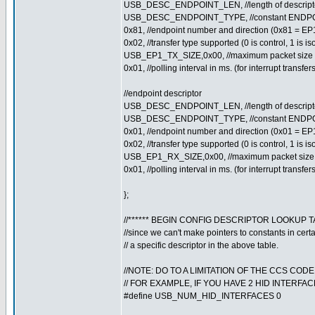
USB_DESC_ENDPOINT_LEN, //length of descript
USB_DESC_ENDPOINT_TYPE, //constant ENDPO
0x81, //endpoint number and direction (0x81 = EP
0x02, //transfer type supported (0 is control, 1 is iso,
USB_EP1_TX_SIZE,0x00, //maximum packet size 
0x01, //polling interval in ms. (for interrupt transfe
//endpoint descriptor
USB_DESC_ENDPOINT_LEN, //length of descript
USB_DESC_ENDPOINT_TYPE, //constant ENDPO
0x01, //endpoint number and direction (0x01 = E
0x02, //transfer type supported (0 is control, 1 is iso,
USB_EP1_RX_SIZE,0x00, //maximum packet size
0x01, //polling interval in ms. (for interrupt transfe
};
//****** BEGIN CONFIG DESCRIPTOR LOOKUP TA
//since we can't make pointers to constants in certai
// a specific descriptor in the above table.
//NOTE: DO TO A LIMITATION OF THE CCS COD
// FOR EXAMPLE, IF YOU HAVE 2 HID INTERF
#define USB_NUM_HID_INTERFACES 0