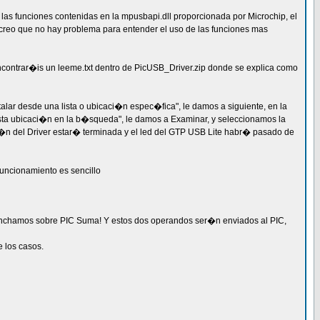
las funciones contenidas en la mpusbapi.dll proporcionada por Microchip, el
creo que no hay problema para entender el uso de las funciones mas
 encontrar�is un leeme.txt dentro de PicUSB_Driver.zip donde se explica como
alar desde una lista o ubicaci�n espec�fica", le damos a siguiente, en la
sta ubicaci�n en la b�squeda", le damos a Examinar, y seleccionamos la
aci�n del Driver estar� terminada y el led del GTP USB Lite habr� pasado de
uncionamiento es sencillo
pinchamos sobre PIC Suma! Y estos dos operandos ser�n enviados al PIC,
 los casos.