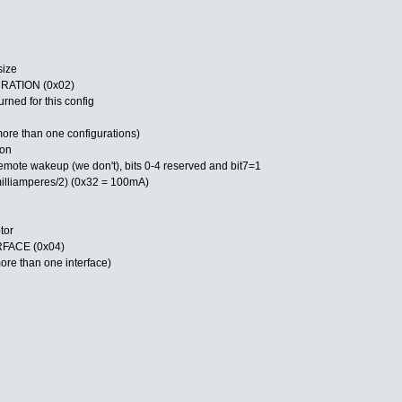
size
RATION (0x02)
ned for this config
d more than one configurations)
ion
s remote wakeup (we don't), bits 0-4 reserved and bit7=1
illiamperes/2) (0x32 = 100mA)
tor
FACE (0x04)
more than one interface)