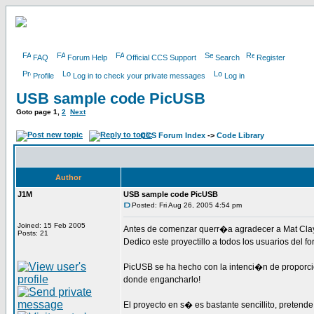
FAQ
Forum Help
Official CCS Support
Search
Register
Profile
Log in to check your private messages
Log in
USB sample code PicUSB
Goto page
1
,
2
Next
CCS Forum Index
->
Code Library
Author
J1M
USB sample code PicUSB
Posted: Fri Aug 26, 2005 4:54 pm
Joined: 15 Feb 2005
Antes de comenzar querr�a agradecer a Mat Clay
Posts: 21
Dedico este proyectillo a todos los usuarios del
PicUSB se ha hecho con la intenci�n de proporc
donde engancharlo!
El proyecto en s� es bastante sencillito, pretend