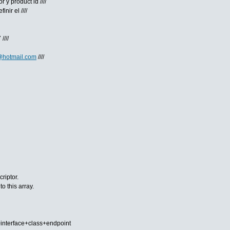
 y product id ////
inir el ////
////
@hotmail.com
////
riptor.
to this array.
terface+class+endpoint