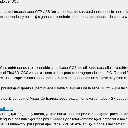
ndo del USB.
uita del programador GTP USB (en cualquiera de sus versiones), puesto que el f
de dos operandos, y no ten�a ganas de montarlo todo en una protoboard!, los que
 se opt� por usar el extendido compilador CCS, he utilizado para ello la versi�n
 en el PicUSB_CCS.zip, as� como el .hex para ser programado en el PIC. Tanto e
ex_usb_scope.c suministrado por CCS, lo siento por quien no se lleve muy bien c
por aqu� disponible, pero puede usarse cualquiera de la serie 18Fxx5x que inco
 opt� por usar el Visual C# Express 2005, actualmente va por la beta 2 y puede 
ault.aspx
�a ning�n lenguaje y bueno, ya que hab�a que empezar con alguno, pues me dec
n lenguaje con much�simas posibilidades y es relativamente f�cil empezar a hacer
el .NET Framework, para poder ejecutar el PicUSB.exe, aqu� lo podeis descargar: