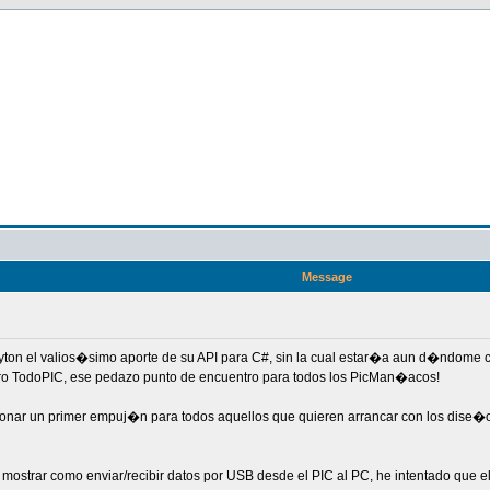
Message
ton el valios�simo aporte de su API para C#, sin la cual estar�a aun d�ndome 
 foro TodoPIC, ese pedazo punto de encuentro para todos los PicMan�acos!
ionar un primer empuj�n para todos aquellos que quieren arrancar con los dis
e mostrar como enviar/recibir datos por USB desde el PIC al PC, he intentado que e