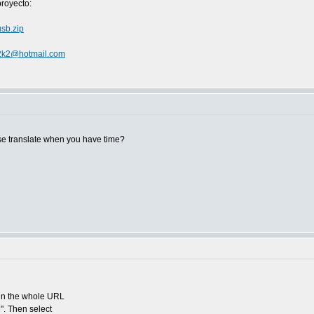
proyecto:
usb.zip
2k2@hotmail.com
se translate when you have time?
 in the whole URL
". Then select