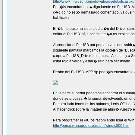
http://www.microsoft.com/downloads/details.asp
Pod�is encontrar el c�digo fuente en PicUSB_Visu
c�digo no est� demasiado comentado, ya que he u
habituales.
El �ltimo paso ha sido la edici�n del Driver sumi
editar el PicUSB.inf, a continuaci�n os explico co
Al conectar el PicUSB por primera vez, nos saldr
siguiente pantalla marcamos la opci�n de "Busca
carpeta PicUSB_Driver, le damos a Aceptar, y a Si
estar rojo a verde y estar� listo para ser usado.
Dentro del PicUSB_APP.zip podr�is encontrar la a
En la parte superior podemos encontrar el sumad
donde se procesar� la suma, devolviendo entonces
Por otro lado tenemos los botones, Leds Off, Le
Al hacer click sobre la imagen se abrir� vuestro
Para programar el PIC os recomiendo usar el Wi
http://perso.wanadoo.es/siscobf/winpic800.htm