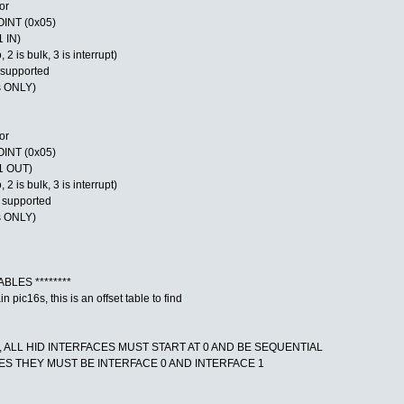
or
INT (0x05)
1 IN)
 2 is bulk, 3 is interrupt)
supported
rs ONLY)
or
INT (0x05)
P1 OUT)
 2 is bulk, 3 is interrupt)
 supported
rs ONLY)
BLES ********
n pic16s, this is an offset table to find
E, ALL HID INTERFACES MUST START AT 0 AND BE SEQUENTIAL
ACES THEY MUST BE INTERFACE 0 AND INTERFACE 1