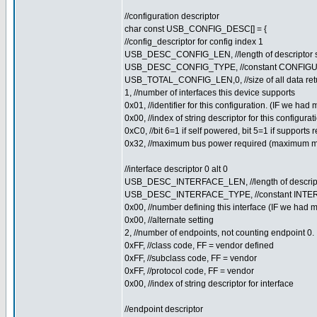
//configuration descriptor
char const USB_CONFIG_DESC[] = {
//config_descriptor for config index 1
USB_DESC_CONFIG_LEN, //length of descriptor 
USB_DESC_CONFIG_TYPE, //constant CONFIGU
USB_TOTAL_CONFIG_LEN,0, //size of all data retur
1, //number of interfaces this device supports
0x01, //identifier for this configuration. (IF we ha
0x00, //index of string descriptor for this configurat
0xC0, //bit 6=1 if self powered, bit 5=1 if support
0x32, //maximum bus power required (maximum m
//interface descriptor 0 alt 0
USB_DESC_INTERFACE_LEN, //length of descrip
USB_DESC_INTERFACE_TYPE, //constant INTER
0x00, //number defining this interface (IF we had 
0x00, //alternate setting
2, //number of endpoints, not counting endpoint 0.
0xFF, //class code, FF = vendor defined
0xFF, //subclass code, FF = vendor
0xFF, //protocol code, FF = vendor
0x00, //index of string descriptor for interface
//endpoint descriptor