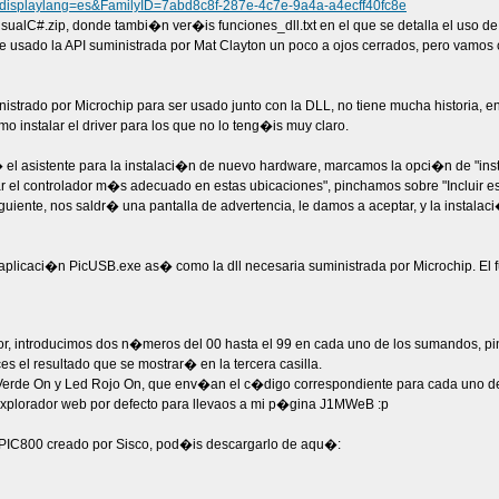
x?displaylang=es&FamilyID=7abd8c8f-287e-4c7e-9a4a-a4ecff40fc8e
alC#.zip, donde tambi�n ver�is funciones_dll.txt en el que se detalla el uso de 
sado la API suministrada por Mat Clayton un poco a ojos cerrados, pero vamos 
nistrado por Microchip para ser usado junto con la DLL, no tiene mucha historia,
mo instalar el driver para los que no lo teng�is muy claro.
� el asistente para la instalaci�n de nuevo hardware, marcamos la opci�n de "inst
r el controlador m�s adecuado en estas ubicaciones", pinchamos sobre "Incluir e
guiente, nos saldr� una pantalla de advertencia, le damos a aceptar, y la instal
plicaci�n PicUSB.exe as� como la dll necesaria suministrada por Microchip. El f
or, introducimos dos n�meros del 00 hasta el 99 en cada uno de los sumandos, 
 el resultado que se mostrar� en la tercera casilla.
d Verde On y Led Rojo On, que env�an el c�digo correspondiente para cada uno de
 explorador web por defecto para llevaos a mi p�gina J1MWeB :p
nPIC800 creado por Sisco, pod�is descargarlo de aqu�: