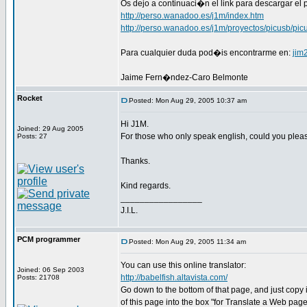
Os dejo a continuaci�n el link para descargar el 
http://perso.wanadoo.es/j1m/index.htm
http://perso.wanadoo.es/j1m/proyectos/picusb/pic
Para cualquier duda pod�is encontrarme en:
jim
Jaime Fern�ndez-Caro Belmonte
Rocket
Posted: Mon Aug 29, 2005 10:37 am
Hi J1M.
Joined: 29 Aug 2005
For those who only speak english, could you plea
Posts: 27
Thanks.
Kind regards.
_________________
J.I.L.
PCM programmer
Posted: Mon Aug 29, 2005 11:34 am
You can use this online translator:
Joined: 06 Sep 2003
http://babelfish.altavista.com/
Posts: 21708
Go down to the bottom of that page, and just copy
of this page into the box "for Translate a Web page