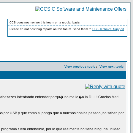
CCS does not monitor this forum on a regular basis.
Please do not post bug reports on this forum. Send them to
CCS Technical Support
View previous topic
::
View next topic
cabezazos intentando entender porqu� no me le�a la DLL!! Gracias Mat!
e�os por USB y que como supongo que a muchos nos ha pasado, no saben por
l programa fuera entendible, por lo que realmente no tiene ninguna utilidad