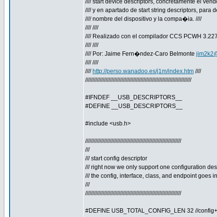
//// start device descriptors, concretamente el vendor
//// y en apartado de start string descriptors, para def
//// nombre del dispositivo y la compa�ia. ////
//// ////
//// Realizado con el compilador CCS PCWH 3.227 
//// ////
//// Por: Jaime Fern�ndez-Caro Belmonte
jim2k2
//// ////
////
http://perso.wanadoo.es/j1m/index.htm
////
/////////////////////////////////////////////////////////////////////////
#IFNDEF __USB_DESCRIPTORS__
#DEFINE __USB_DESCRIPTORS__
#include <usb.h>
//////////////////////////////////////////////////////////////////
///
/// start config descriptor
/// right now we only support one configuration desc
/// the config, interface, class, and endpoint goes in
///
//////////////////////////////////////////////////////////////////
#DEFINE USB_TOTAL_CONFIG_LEN 32 //config+in