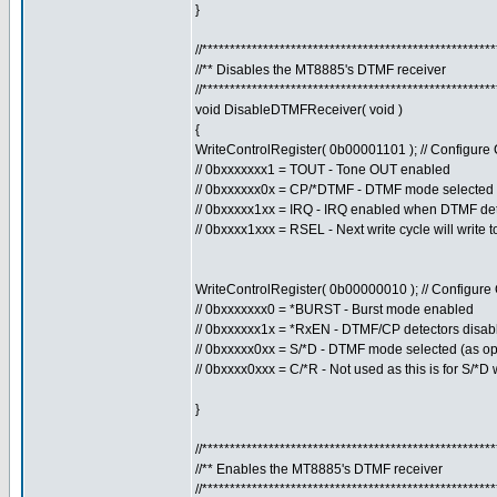
}
//****************************************************
//** Disables the MT8885's DTMF receiver
//****************************************************
void DisableDTMFReceiver( void )
{
WriteControlRegister( 0b00001101 ); // Configur
// 0bxxxxxxx1 = TOUT - Tone OUT enabled
// 0bxxxxxx0x = CP/*DTMF - DTMF mode selected
// 0bxxxxx1xx = IRQ - IRQ enabled when DTMF de
// 0bxxxx1xxx = RSEL - Next write cycle will write 
WriteControlRegister( 0b00000010 ); // Configur
// 0bxxxxxxx0 = *BURST - Burst mode enabled
// 0bxxxxxx1x = *RxEN - DTMF/CP detectors disab
// 0bxxxxx0xx = S/*D - DTMF mode selected (as op
// 0bxxxx0xxx = C/*R - Not used as this is for S/*
}
//****************************************************
//** Enables the MT8885's DTMF receiver
//****************************************************