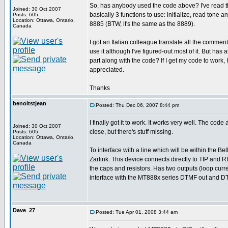
So, has anybody used the code above? I've read t
Joined: 30 Oct 2007
basically 3 functions to use: initialize, read tone a
Posts: 605
Location: Ottawa, Ontario,
8885 (BTW, it's the same as the 8889).
Canada
I got an Italian colleague translate all the comme
use it although I've figured-out most of it. But h
part along with the code? If I get my code to work, 
appreciated.
Thanks
benoitstjean
Posted: Thu Dec 06, 2007 8:44 pm
I finally got it to work. It works very well. The cod
Joined: 30 Oct 2007
close, but there's stuff missing.
Posts: 605
Location: Ottawa, Ontario,
Canada
To interface with a line which will be within th
Zarlink. This device connects directly to TIP and R
the caps and resistors. Has two outputs (loop curre
interface with the MT888x series DTMF out and D
Dave_27
Posted: Tue Apr 01, 2008 3:44 am