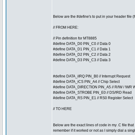
Below are the #define's to put in your header file (fo
// FROM HERE:
// Pin definition for MT8885
#define DATA_D0 PIN_C0 // Data 0
#define DATA_D1 PIN_C1 // Data 1
#define DATA_D2 PIN_C2 // Data 2
#define DATA_D3 PIN_C3 // Data 3
#define DATA_iIRQ PIN_B0 // Interrupt Request
#define DATA_iCS PIN_A4 // Chip Select
#define DATA_DIRECTION PIN_A5 // R/!W / !WR W
#define DATA_STROBE PIN_E0 // DS/!RD Read
#define DATA_RS PIN_E1 // RS0 Register Select
// TO HERE
Below are the exact lines of code in my .C file tha
remember if it worked or not as I simply dial a sin