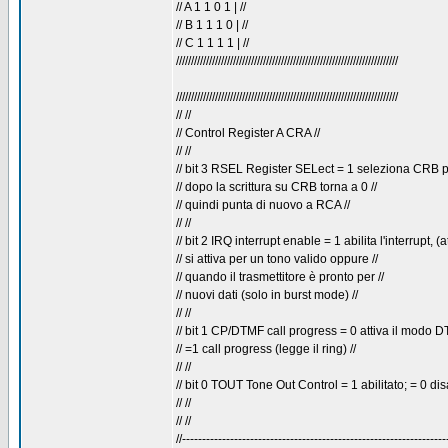
// A 1 1 0 1 | //
// B 1 1 1 0 | //
// C 1 1 1 1 | //
//////////////////////////////////////////////////////////////////////////
//////////////////////////////////////////////////////////////////////////
// //
// Control Register A CRA //
// //
// bit 3 RSEL Register SELect = 1 seleziona CRB per
// dopo la scrittura su CRB torna a 0 //
// quindi punta di nuovo a RCA //
// //
// bit 2 IRQ interrupt enable = 1 abilita l'interrupt, (a
// si attiva per un tono valido oppure //
// quando il trasmettitore è pronto per //
// nuovi dati (solo in burst mode) //
// //
// bit 1 CP/DTMF call progress = 0 attiva il modo D
// =1 call progress (legge il ring) //
// //
// bit 0 TOUT Tone Out Control = 1 abilitato; = 0 disa
// //
// //
//------------------------------------------------------------------