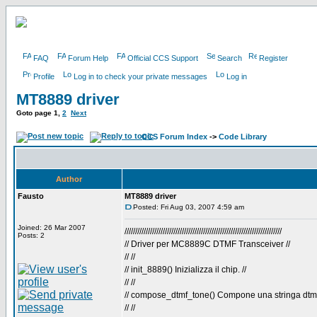
FAQ
Forum Help
Official CCS Support
Search
Register
Profile
Log in to check your private messages
Log in
MT8889 driver
Goto page
1
,
2
Next
CCS Forum Index
->
Code Library
Author
Fausto
MT8889 driver
Posted: Fri Aug 03, 2007 4:59 am
Joined: 26 Mar 2007
//////////////////////////////////////////////////////////////////////////
Posts: 2
// Driver per MC8889C DTMF Transceiver //
// //
// init_8889() Inizializza il chip. //
// //
// compose_dtmf_tone() Compone una stringa dtmf
// //