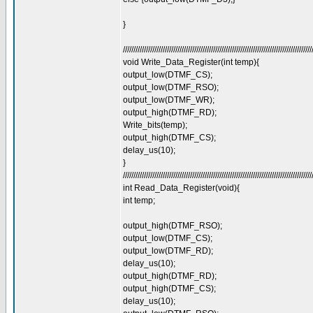
}
//////////////////////////////////////////////////////////////////////////////////////////
void Write_Data_Register(int temp){
output_low(DTMF_CS);
output_low(DTMF_RSO);
output_low(DTMF_WR);
output_high(DTMF_RD);
Write_bits(temp);
output_high(DTMF_CS);
delay_us(10);
}
//////////////////////////////////////////////////////////////////////////////////////////
int Read_Data_Register(void){
int temp;
output_high(DTMF_RSO);
output_low(DTMF_CS);
output_low(DTMF_RD);
delay_us(10);
output_high(DTMF_RD);
output_high(DTMF_CS);
delay_us(10);