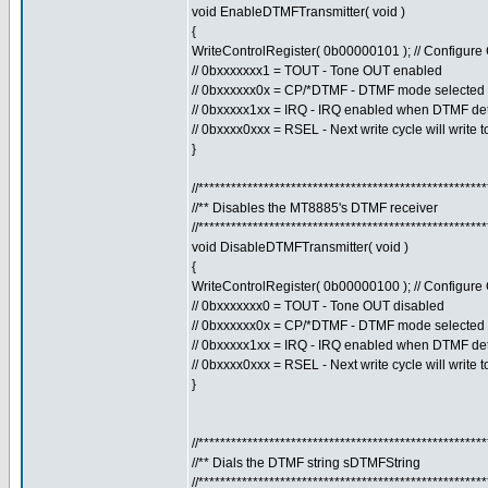
void EnableDTMFTransmitter( void )
{
WriteControlRegister( 0b00000101 ); // Configur
// 0bxxxxxxx1 = TOUT - Tone OUT enabled
// 0bxxxxxx0x = CP/*DTMF - DTMF mode selected
// 0bxxxxx1xx = IRQ - IRQ enabled when DTMF de
// 0bxxxx0xxx = RSEL - Next write cycle will write 
}
//****************************************************
//** Disables the MT8885's DTMF receiver
//****************************************************
void DisableDTMFTransmitter( void )
{
WriteControlRegister( 0b00000100 ); // Configur
// 0bxxxxxxx0 = TOUT - Tone OUT disabled
// 0bxxxxxx0x = CP/*DTMF - DTMF mode selected
// 0bxxxxx1xx = IRQ - IRQ enabled when DTMF de
// 0bxxxx0xxx = RSEL - Next write cycle will write 
}
//****************************************************
//** Dials the DTMF string sDTMFString
//****************************************************