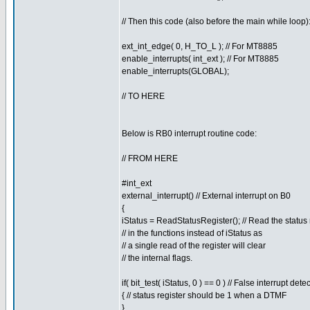
// Then this code (also before the main while loop)
ext_int_edge( 0, H_TO_L ); // For MT8885
enable_interrupts( int_ext ); // For MT8885
enable_interrupts(GLOBAL);
// TO HERE
Below is RB0 interrupt routine code:
// FROM HERE
#int_ext
external_interrupt() // External interrupt on B0
{
iStatus = ReadStatusRegister(); // Read the status
// in the functions instead of iStatus as
// a single read of the register will clear
// the internal flags.
if( bit_test( iStatus, 0 ) == 0 ) // False interrupt detec
{ // status register should be 1 when a DTMF
}