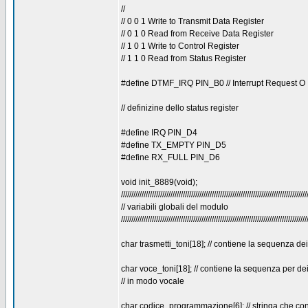
//
// 0 0 1 Write to Transmit Data Register
// 0 1 0 Read from Receive Data Register
// 1 0 1 Write to Control Register
// 1 1 0 Read from Status Register
#define DTMF_IRQ PIN_B0 // Interrupt Request O
// definizine dello status register
#define IRQ PIN_D4
#define TX_EMPTY PIN_D5
#define RX_FULL PIN_D6
void init_8889(void);
//////////////////////////////////////////////////////////////////////////////////////////
// variabili globali del modulo
//////////////////////////////////////////////////////////////////////////////////////////
char trasmetti_toni[18]; // contiene la sequenza d
char voce_toni[18]; // contiene la sequenza per dei
// in modo vocale
char codice_programmazione[6]; // stringa che conti