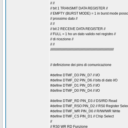
// //
// bit 1 TRANSMIT DATA REGISTER //
// EMPTY (BURST MODE) = 1 in burst mode posso in
// prossimo dato //
// //
// bit 2 RECEIVE DATA REGISTER //
// FULL = 1 ho un dato valido nel registro //
// di ricezione //
// //
//////////////////////////////////////////////////////////////////////////
// definizione dei pins di comunicazione
#define DTMF_D3 PIN_D7 // I/O
#define DTMF_D2 PIN_D6 // bits di dato I/O
#define DTMF_D1 PIN_D5 // I/O
#define DTMF_D0 PIN_D4 // I/O
#define DTMF_RD PIN_D3 // DS/!RD Read
#define DTMF_RSO PIN_D2 // RS0 Register Selec
#define DTMF_WR PIN_D0 // R/!W/!WR Write
#define DTMF_CS PIN_D1 // Chip Select
//
// RS0 WR RD Funzione