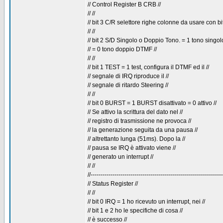
// Control Register B CRB //
// //
// bit 3 C/R selettore righe colonne da usare con bit
// //
// bit 2 S/D Singolo o Doppio Tono. = 1 tono singolo
// = 0 tono doppio DTMF //
// //
// bit 1 TEST = 1 test, configura il DTMF ed il //
// segnale di IRQ riproduce il //
// segnale di ritardo Steering //
// //
// bit 0 BURST = 1 BURST disattivato = 0 attivo //
// Se attivo la scrittura del dato nel //
// registro di trasmissione ne provoca //
// la generazione seguita da una pausa //
// altrettanto lunga (51ms). Dopo la //
// pausa se IRQ è attivato viene //
// generato un interrupt //
// //
//------------------------------------------------------------------
// Status Register //
// //
// bit 0 IRQ = 1 ho ricevuto un interrupt, nei //
// bit 1 e 2 ho le specifiche di cosa //
// è successo //