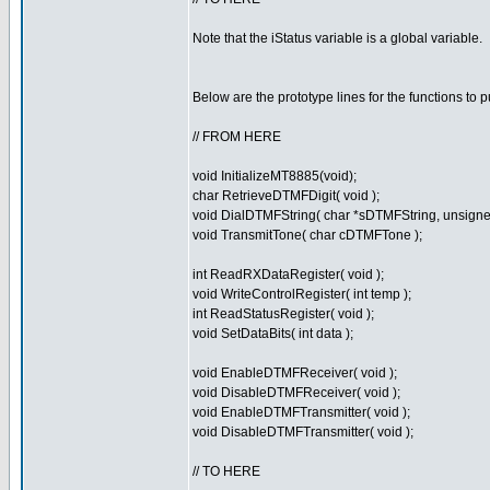
Note that the iStatus variable is a global variable.
Below are the prototype lines for the functions to pu
// FROM HERE
void InitializeMT8885(void);
char RetrieveDTMFDigit( void );
void DialDTMFString( char *sDTMFString, unsigned
void TransmitTone( char cDTMFTone );
int ReadRXDataRegister( void );
void WriteControlRegister( int temp );
int ReadStatusRegister( void );
void SetDataBits( int data );
void EnableDTMFReceiver( void );
void DisableDTMFReceiver( void );
void EnableDTMFTransmitter( void );
void DisableDTMFTransmitter( void );
// TO HERE