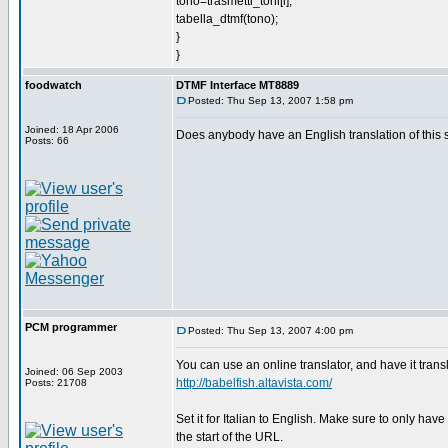
tono=trasmetti_toni[i];
tabella_dtmf(tono);
}
}
foodwatch
DTMF Interface MT8889
Posted: Thu Sep 13, 2007 1:58 pm
Joined: 18 Apr 2006
Does anybody have an English translation of thi
Posts: 66
PCM programmer
Posted: Thu Sep 13, 2007 4:00 pm
You can use an online translator, and have it trans
Joined: 06 Sep 2003
http://babelfish.altavista.com/
Posts: 21708
Set it for Italian to English. Make sure to only have o
the start of the URL.