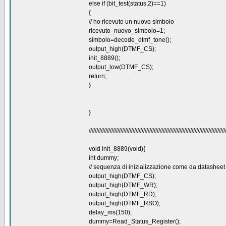
else if (bit_test(status,2)==1)
{
// ho ricevuto un nuovo simbolo
ricevuto_nuovo_simbolo=1;
simbolo=decode_dtmf_tone();
output_high(DTMF_CS);
init_8889();
output_low(DTMF_CS);
return;
}
}
//////////////////////////////////////////////////////////////////////////////////////////
void init_8889(void){
int dummy;
// sequenza di inizializzazione come da datasheet
output_high(DTMF_CS);
output_high(DTMF_WR);
output_high(DTMF_RD);
output_high(DTMF_RSO);
delay_ms(150);
dummy=Read_Status_Register();