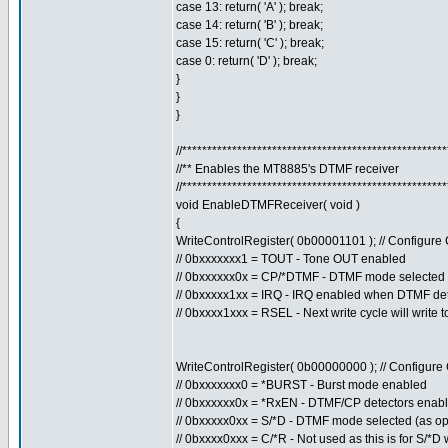
case 13: return( 'A' ); break;
case 14: return( 'B' ); break;
case 15: return( 'C' ); break;
case 0: return( 'D' ); break;
}
}
}
//****************************************************
//** Enables the MT8885's DTMF receiver
//****************************************************
void EnableDTMFReceiver( void )
{
WriteControlRegister( 0b00001101 ); // Configur
// 0bxxxxxxx1 = TOUT - Tone OUT enabled
// 0bxxxxxx0x = CP/*DTMF - DTMF mode selected
// 0bxxxxx1xx = IRQ - IRQ enabled when DTMF de
// 0bxxxx1xxx = RSEL - Next write cycle will write 
WriteControlRegister( 0b00000000 ); // Configur
// 0bxxxxxxx0 = *BURST - Burst mode enabled
// 0bxxxxxx0x = *RxEN - DTMF/CP detectors enab
// 0bxxxxx0xx = S/*D - DTMF mode selected (as op
// 0bxxxx0xxx = C/*R - Not used as this is for S/*