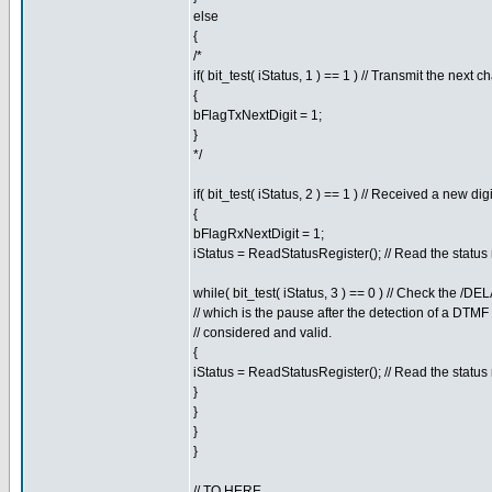
else
{
/*
if( bit_test( iStatus, 1 ) == 1 ) // Transmit the nex
{
bFlagTxNextDigit = 1;
}
*/
if( bit_test( iStatus, 2 ) == 1 ) // Received a new digi
{
bFlagRxNextDigit = 1;
iStatus = ReadStatusRegister(); // Read the status 
while( bit_test( iStatus, 3 ) == 0 ) // Check the 
// which is the pause after the detection of a DTMF
// considered and valid.
{
iStatus = ReadStatusRegister(); // Read the status 
}
}
}
}
// TO HERE