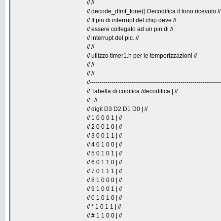
// //
// decode_dtmf_tone() Decodifica il tono ricevuto //
// Il pin di interrupt del chip deve //
// essere collegato ad un pin di //
// interrupt del pic. //
// //
// utilzzo timer1.h per le temporizzazioni //
// //
// //
//------------------------------------------------------------------
// Tabella di codifica /decodifica | //
// | //
// digit D3 D2 D1 D0 | //
// 1 0 0 0 1 | //
// 2 0 0 1 0 | //
// 3 0 0 1 1 | //
// 4 0 1 0 0 | //
// 5 0 1 0 1 | //
// 6 0 1 1 0 | //
// 7 0 1 1 1 | //
// 8 1 0 0 0 | //
// 9 1 0 0 1 | //
// 0 1 0 1 0 | //
// * 1 0 1 1 | //
// # 1 1 0 0 | //