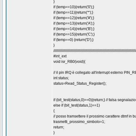
}
if (temp==10){return('0');}
if (temp==11){return('*');}
if (temp==12){return('#');}
if (temp==13){return('A');}
if (temp==14){return('B');}
if (temp==15){return('C');}
if (temp==0) {return('D');}
}
//////////////////////////////////////////////////////////////////////////////////////////
#int_ext
void isr_RB0(void){
// il pin IRQ è collegato all'interrupt esterno PIN_
int status;
status=Read_Status_Register();
if (bit_test(status,0)==0){return;} // falsa segnalazi
else if (bit_test(status,1)==1)
{
// posso tramsettere il prossimo carattere dtmf in 
trasmetti_prossimo_simbolo=1;
return;
}