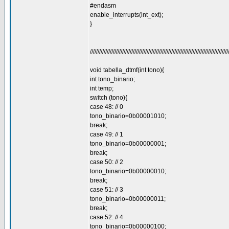
#endasm
enable_interrupts(int_ext);
}
//////////////////////////////////////////////////////////////////////////////////////////
void tabella_dtmf(int tono){
int tono_binario;
int temp;
switch (tono){
case 48: // 0
tono_binario=0b00001010;
break;
case 49: // 1
tono_binario=0b00000001;
break;
case 50: // 2
tono_binario=0b00000010;
break;
case 51: // 3
tono_binario=0b00000011;
break;
case 52: // 4
tono_binario=0b00000100;