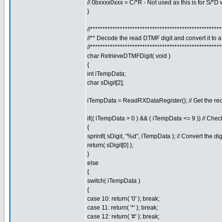
// 0bxxxx0xxx = C/*R - Not used as this is for S/*
}
//****************************************************
//** Decode the read DTMF digit and convert it to 
//****************************************************
char RetrieveDTMFDigit( void )
{
int iTempData;
char sDigit[2];
iTempData = ReadRXDataRegister(); // Get the rec
if(( iTempData > 0 ) && ( iTempData <= 9 )) // Check
{
sprintf( sDigit, "%d", iTempData ); // Convert the dig
return( sDigit[0] );
}
else
{
switch( iTempData )
{
case 10: return( '0' ); break;
case 11: return( '*' ); break;
case 12: return( '#' ); break;