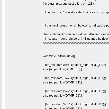
// programmazione la struttura è :*123#
int cnt_toni_rx; // contatore dei toni ricevuti in p
int trasmetti_prossimo_simbolo; // =1 indica che 
char simbolo; // contiene il valore dell'ultimo simbo
int ricevuto_nuovo_simbolo; // =1 quando ho rice
//////////////////////////////////////////////////////////////////////////////////////////
void Write_bits(int dato){
if (bit_test(dato,0)==1){output_high(DTMF_D0);}
else {output_low(DTMF_D0);}
if (bit_test(dato,1)==1){output_high(DTMF_D1);}
else {output_low(DTMF_D1);}
if (bit_test(dato,2)==1){output_high(DTMF_D2);}
else {output_low(DTMF_D2);}
if (bit_test(dato,3)==1){output_high(DTMF_D3);}
else {output_low(DTMF_D3);}