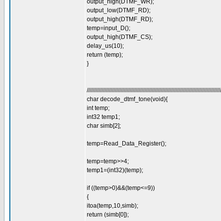
output_high(DTMF_WR);
output_low(DTMF_RD);
output_high(DTMF_RD);
temp=input_D();
output_high(DTMF_CS);
delay_us(10);
return (temp);
}
//////////////////////////////////////////////////////////////////////////////////////////
char decode_dtmf_tone(void){
int temp;
int32 temp1;
char simb[2];
temp=Read_Data_Register();
temp=temp>>4;
temp1=(int32)(temp);
if ((temp>0)&&(temp<=9))
{
itoa(temp,10,simb);
return (simb[0]);