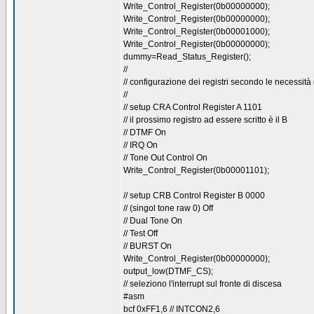
Write_Control_Register(0b00000000);
Write_Control_Register(0b00000000);
Write_Control_Register(0b00001000);
Write_Control_Register(0b00000000);
dummy=Read_Status_Register();
//
// configurazione dei registri secondo le necessi
//
// setup CRA Control Register A 1101
// il prossimo registro ad essere scritto è il B
// DTMF On
// IRQ On
// Tone Out Control On
Write_Control_Register(0b00001101);
// setup CRB Control Register B 0000
// (singol tone raw 0) Off
// Dual Tone On
// Test Off
// BURST On
Write_Control_Register(0b00000000);
output_low(DTMF_CS);
// seleziono l'interrupt sul fronte di discesa
#asm
bcf 0xFF1,6 // INTCON2,6