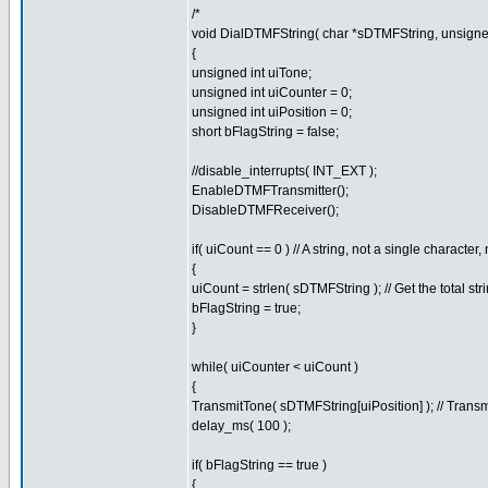
/*
void DialDTMFString( char *sDTMFString, unsigned
{
unsigned int uiTone;
unsigned int uiCounter = 0;
unsigned int uiPosition = 0;
short bFlagString = false;
//disable_interrupts( INT_EXT );
EnableDTMFTransmitter();
DisableDTMFReceiver();
if( uiCount == 0 ) // A string, not a single characte
{
uiCount = strlen( sDTMFString ); // Get the total stri
bFlagString = true;
}
while( uiCounter < uiCount )
{
TransmitTone( sDTMFString[uiPosition] ); // Transm
delay_ms( 100 );
if( bFlagString == true )
{