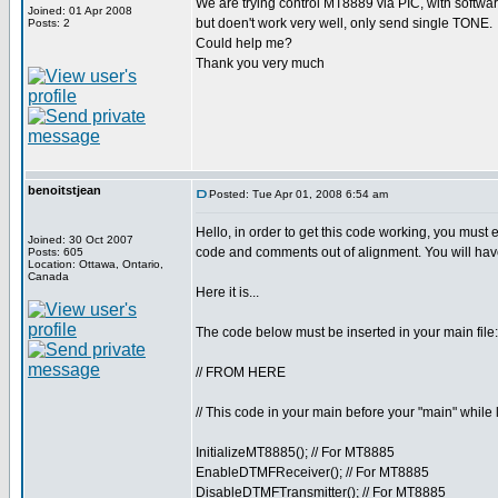
We are trying control MT8889 via PIC, with software
Joined: 01 Apr 2008
but doen't work very well, only send single TONE.
Posts: 2
Could help me?
Thank you very much
benoitstjean
Posted: Tue Apr 01, 2008 6:54 am
Hello, in order to get this code working, you must e
Joined: 30 Oct 2007
code and comments out of alignment. You will have
Posts: 605
Location: Ottawa, Ontario,
Canada
Here it is...
The code below must be inserted in your main file:
// FROM HERE
// This code in your main before your "main" while 
InitializeMT8885(); // For MT8885
EnableDTMFReceiver(); // For MT8885
DisableDTMFTransmitter(); // For MT8885