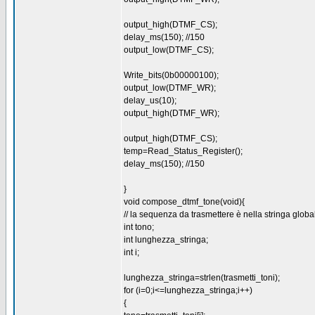
output_high(DTMF_CS);
delay_ms(150); //150
output_low(DTMF_CS);
Write_bits(0b00000100);
output_low(DTMF_WR);
delay_us(10);
output_high(DTMF_WR);
output_high(DTMF_CS);
temp=Read_Status_Register();
delay_ms(150); //150
}
void compose_dtmf_tone(void){
// la sequenza da trasmettere è nella stringa globa
int tono;
int lunghezza_stringa;
int i;
lunghezza_stringa=strlen(trasmetti_toni);
for (i=0;i<=lunghezza_stringa;i++)
{