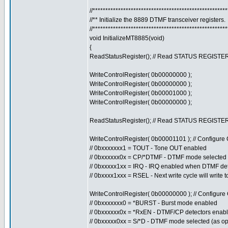
//****************************************************
//** Initialize the 8889 DTMF transceiver registers.
//****************************************************
void InitializeMT8885(void)
{
ReadStatusRegister(); // Read STATUS REGISTER t
WriteControlRegister( 0b00000000 );
WriteControlRegister( 0b00000000 );
WriteControlRegister( 0b00001000 );
WriteControlRegister( 0b00000000 );
ReadStatusRegister(); // Read STATUS REGISTER t
WriteControlRegister( 0b00001101 ); // Configur
// 0bxxxxxxx1 = TOUT - Tone OUT enabled
// 0bxxxxxx0x = CP/*DTMF - DTMF mode selected
// 0bxxxxx1xx = IRQ - IRQ enabled when DTMF de
// 0bxxxx1xxx = RSEL - Next write cycle will write 
WriteControlRegister( 0b00000000 ); // Configur
// 0bxxxxxxx0 = *BURST - Burst mode enabled
// 0bxxxxxx0x = *RxEN - DTMF/CP detectors enab
// 0bxxxxx0xx = S/*D - DTMF mode selected (as op