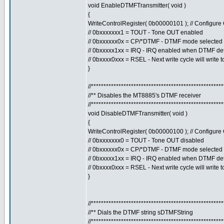
void EnableDTMFTransmitter( void )
{
WriteControlRegister( 0b00000101 ); // Configur
// 0bxxxxxxx1 = TOUT - Tone OUT enabled
// 0bxxxxxx0x = CP/*DTMF - DTMF mode selected
// 0bxxxxx1xx = IRQ - IRQ enabled when DTMF de
// 0bxxxx0xxx = RSEL - Next write cycle will write 
}
//****************************************************
//** Disables the MT8885's DTMF receiver
//****************************************************
void DisableDTMFTransmitter( void )
{
WriteControlRegister( 0b00000100 ); // Configur
// 0bxxxxxxx0 = TOUT - Tone OUT disabled
// 0bxxxxxx0x = CP/*DTMF - DTMF mode selected
// 0bxxxxx1xx = IRQ - IRQ enabled when DTMF de
// 0bxxxx0xxx = RSEL - Next write cycle will write 
}
//****************************************************
//** Dials the DTMF string sDTMFString
//****************************************************