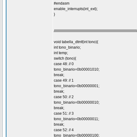
#endasm
enable_interrupts(int_ext);
}
//////////////////////////////////////////////////////////////////////////////////////////
void tabella_dtmf(int tono){
int tono_binario;
int temp;
switch (tono){
case 48: // 0
tono_binario=0b00001010;
break;
case 49: // 1
tono_binario=0b00000001;
break;
case 50: // 2
tono_binario=0b00000010;
break;
case 51: // 3
tono_binario=0b00000011;
break;
case 52: // 4
tono_binario=0b00000100;