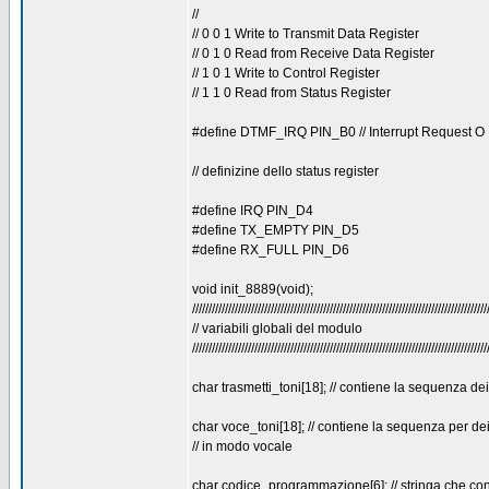
//
// 0 0 1 Write to Transmit Data Register
// 0 1 0 Read from Receive Data Register
// 1 0 1 Write to Control Register
// 1 1 0 Read from Status Register
#define DTMF_IRQ PIN_B0 // Interrupt Request O
// definizine dello status register
#define IRQ PIN_D4
#define TX_EMPTY PIN_D5
#define RX_FULL PIN_D6
void init_8889(void);
//////////////////////////////////////////////////////////////////////////////////////////
// variabili globali del modulo
//////////////////////////////////////////////////////////////////////////////////////////
char trasmetti_toni[18]; // contiene la sequenza d
char voce_toni[18]; // contiene la sequenza per dei
// in modo vocale
char codice_programmazione[6]; // stringa che conti