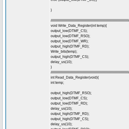
}
//////////////////////////////////////////////////////////////////////////////////////////
void Write_Data_Register(int temp){
output_low(DTMF_CS);
output_low(DTMF_RSO);
output_low(DTMF_WR);
output_high(DTMF_RD);
Write_bits(temp);
output_high(DTMF_CS);
delay_us(10);
}
//////////////////////////////////////////////////////////////////////////////////////////
int Read_Data_Register(void){
int temp;
output_high(DTMF_RSO);
output_low(DTMF_CS);
output_low(DTMF_RD);
delay_us(10);
output_high(DTMF_RD);
output_high(DTMF_CS);
delay_us(10);