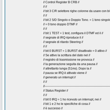
// Control Register B CRB //
// //
// bit 3 C/R selettore righe colonne da usare con bit
// //
// bit 2 S/D Singolo o Doppio Tono. = 1 tono singolo
// = 0 tono doppio DTMF //
// //
// bit 1 TEST = 1 test, configura il DTMF ed il //
// segnale di IRQ riproduce il //
// segnale di ritardo Steering //
// //
// bit 0 BURST = 1 BURST disattivato = 0 attivo //
// Se attivo la scrittura del dato nel //
// registro di trasmissione ne provoca //
// la generazione seguita da una pausa //
// altrettanto lunga (51ms). Dopo la //
// pausa se IRQ è attivato viene //
// generato un interrupt //
// //
//------------------------------------------------------------------
// Status Register //
// //
// bit 0 IRQ = 1 ho ricevuto un interrupt, nei //
// bit 1 e 2 ho le specifiche di cosa //
// è successo //