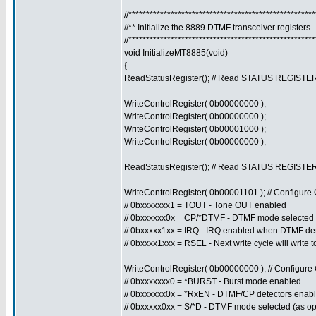
//****************************************************
//** Initialize the 8889 DTMF transceiver registers.
//****************************************************
void InitializeMT8885(void)
{
ReadStatusRegister(); // Read STATUS REGISTER t
WriteControlRegister( 0b00000000 );
WriteControlRegister( 0b00000000 );
WriteControlRegister( 0b00001000 );
WriteControlRegister( 0b00000000 );
ReadStatusRegister(); // Read STATUS REGISTER t
WriteControlRegister( 0b00001101 ); // Configur
// 0bxxxxxxx1 = TOUT - Tone OUT enabled
// 0bxxxxxx0x = CP/*DTMF - DTMF mode selected
// 0bxxxxx1xx = IRQ - IRQ enabled when DTMF de
// 0bxxxx1xxx = RSEL - Next write cycle will write 
WriteControlRegister( 0b00000000 ); // Configur
// 0bxxxxxxx0 = *BURST - Burst mode enabled
// 0bxxxxxx0x = *RxEN - DTMF/CP detectors enab
// 0bxxxxx0xx = S/*D - DTMF mode selected (as op