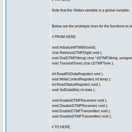
Note that the iStatus variable is a global variable.
Below are the prototype lines for the functions to pu
// FROM HERE
void InitializeMT8885(void);
char RetrieveDTMFDigit( void );
void DialDTMFString( char *sDTMFString, unsigned
void TransmitTone( char cDTMFTone );
int ReadRXDataRegister( void );
void WriteControlRegister( int temp );
int ReadStatusRegister( void );
void SetDataBits( int data );
void EnableDTMFReceiver( void );
void DisableDTMFReceiver( void );
void EnableDTMFTransmitter( void );
void DisableDTMFTransmitter( void );
// TO HERE