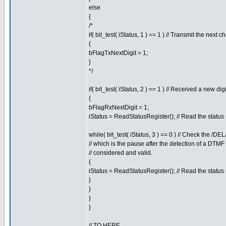
else
{
/*
if( bit_test( iStatus, 1 ) == 1 ) // Transmit the nex
{
bFlagTxNextDigit = 1;
}
*/
if( bit_test( iStatus, 2 ) == 1 ) // Received a new digi
{
bFlagRxNextDigit = 1;
iStatus = ReadStatusRegister(); // Read the status 
while( bit_test( iStatus, 3 ) == 0 ) // Check the 
// which is the pause after the detection of a DTMF
// considered and valid.
{
iStatus = ReadStatusRegister(); // Read the status 
}
}
}
}
// TO HERE