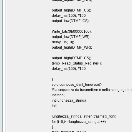
output_high(DTMF_CS);
delay_ms(150); //150
output_low(DTMF_CS);
Write_bits(0b00000100);
output_low(DTMF_WR);
delay_us(10);
output_high(DTMF_WR);
output_high(DTMF_CS);
temp=Read_Status_Register();
delay_ms(150); //150
}
void compose_dtmf_tone(void){
// la sequenza da trasmettere è nella stringa globa
int tono;
int lunghezza_stringa;
int i;
lunghezza_stringa=strlen(trasmetti_toni);
for (i=0;i<=lunghezza_stringa;i++)
{