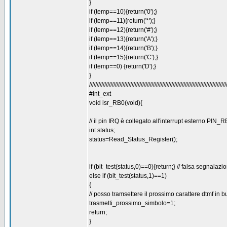
}
if (temp==10){return('0');}
if (temp==11){return('*');}
if (temp==12){return('#');}
if (temp==13){return('A');}
if (temp==14){return('B');}
if (temp==15){return('C');}
if (temp==0) {return('D');}
}
//////////////////////////////////////////////////////////////////////////////////////////
#int_ext
void isr_RB0(void){
// il pin IRQ è collegato all'interrupt esterno PIN_
int status;
status=Read_Status_Register();
if (bit_test(status,0)==0){return;} // falsa segnalazi
else if (bit_test(status,1)==1)
{
// posso tramsettere il prossimo carattere dtmf in 
trasmetti_prossimo_simbolo=1;
return;
}