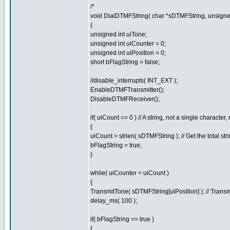
/*
void DialDTMFString( char *sDTMFString, unsigned
{
unsigned int uiTone;
unsigned int uiCounter = 0;
unsigned int uiPosition = 0;
short bFlagString = false;
//disable_interrupts( INT_EXT );
EnableDTMFTransmitter();
DisableDTMFReceiver();
if( uiCount == 0 ) // A string, not a single characte
{
uiCount = strlen( sDTMFString ); // Get the total stri
bFlagString = true;
}
while( uiCounter < uiCount )
{
TransmitTone( sDTMFString[uiPosition] ); // Transm
delay_ms( 100 );
if( bFlagString == true )
{