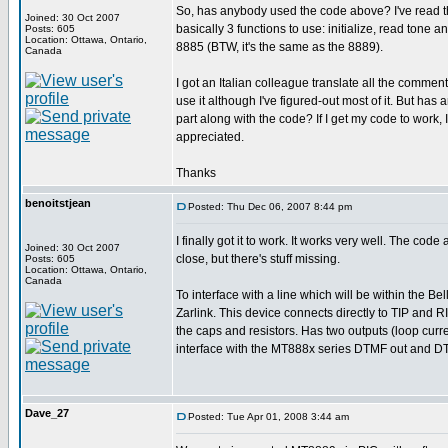
So, has anybody used the code above? I've read t
Joined: 30 Oct 2007
basically 3 functions to use: initialize, read tone a
Posts: 605
Location: Ottawa, Ontario,
8885 (BTW, it's the same as the 8889).
Canada
I got an Italian colleague translate all the comme
use it although I've figured-out most of it. But h
part along with the code? If I get my code to work, 
appreciated.
Thanks
benoitstjean
Posted: Thu Dec 06, 2007 8:44 pm
I finally got it to work. It works very well. The cod
Joined: 30 Oct 2007
close, but there's stuff missing.
Posts: 605
Location: Ottawa, Ontario,
Canada
To interface with a line which will be within th
Zarlink. This device connects directly to TIP and R
the caps and resistors. Has two outputs (loop curre
interface with the MT888x series DTMF out and D
Dave_27
Posted: Tue Apr 01, 2008 3:44 am