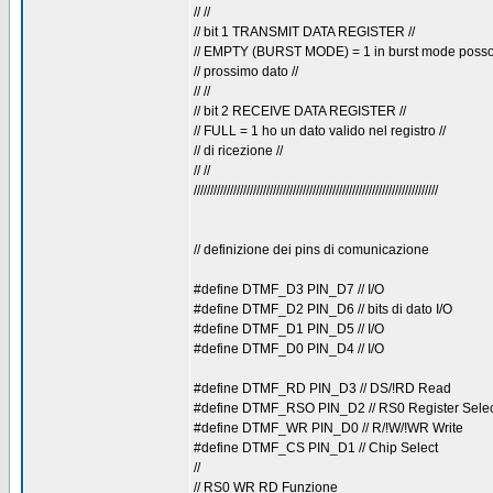
// //
// bit 1 TRANSMIT DATA REGISTER //
// EMPTY (BURST MODE) = 1 in burst mode posso in
// prossimo dato //
// //
// bit 2 RECEIVE DATA REGISTER //
// FULL = 1 ho un dato valido nel registro //
// di ricezione //
// //
//////////////////////////////////////////////////////////////////////////
// definizione dei pins di comunicazione
#define DTMF_D3 PIN_D7 // I/O
#define DTMF_D2 PIN_D6 // bits di dato I/O
#define DTMF_D1 PIN_D5 // I/O
#define DTMF_D0 PIN_D4 // I/O
#define DTMF_RD PIN_D3 // DS/!RD Read
#define DTMF_RSO PIN_D2 // RS0 Register Selec
#define DTMF_WR PIN_D0 // R/!W/!WR Write
#define DTMF_CS PIN_D1 // Chip Select
//
// RS0 WR RD Funzione