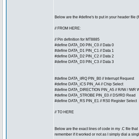
Below are the #define's to put in your header file (fo
// FROM HERE:
// Pin definition for MT8885
#define DATA_D0 PIN_C0 // Data 0
#define DATA_D1 PIN_C1 // Data 1
#define DATA_D2 PIN_C2 // Data 2
#define DATA_D3 PIN_C3 // Data 3
#define DATA_iIRQ PIN_B0 // Interrupt Request
#define DATA_iCS PIN_A4 // Chip Select
#define DATA_DIRECTION PIN_A5 // R/!W / !WR W
#define DATA_STROBE PIN_E0 // DS/!RD Read
#define DATA_RS PIN_E1 // RS0 Register Select
// TO HERE
Below are the exact lines of code in my .C file tha
remember if it worked or not as I simply dial a sin