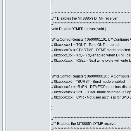
}
//****************************************************
//** Disables the MT8885's DTMF receiver
//****************************************************
void DisableDTMFReceiver( void )
{
WriteControlRegister( 0b00001101 ); // Configur
// 0bxxxxxxx1 = TOUT - Tone OUT enabled
// 0bxxxxxx0x = CP/*DTMF - DTMF mode selected
// 0bxxxxx1xx = IRQ - IRQ enabled when DTMF de
// 0bxxxx1xxx = RSEL - Next write cycle will write 
WriteControlRegister( 0b00000010 ); // Configur
// 0bxxxxxxx0 = *BURST - Burst mode enabled
// 0bxxxxxx1x = *RxEN - DTMF/CP detectors disab
// 0bxxxxx0xx = S/*D - DTMF mode selected (as op
// 0bxxxx0xxx = C/*R - Not used as this is for S/*
}
//****************************************************
//** Enables the MT8885's DTMF receiver
//****************************************************