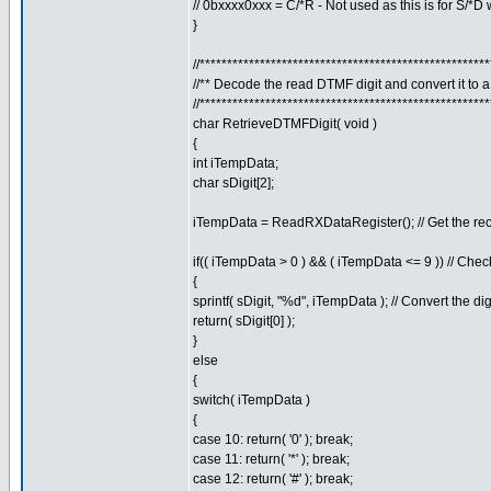
// 0bxxxx0xxx = C/*R - Not used as this is for S/*
}
//****************************************************
//** Decode the read DTMF digit and convert it to 
//****************************************************
char RetrieveDTMFDigit( void )
{
int iTempData;
char sDigit[2];
iTempData = ReadRXDataRegister(); // Get the rec
if(( iTempData > 0 ) && ( iTempData <= 9 )) // Check
{
sprintf( sDigit, "%d", iTempData ); // Convert the dig
return( sDigit[0] );
}
else
{
switch( iTempData )
{
case 10: return( '0' ); break;
case 11: return( '*' ); break;
case 12: return( '#' ); break;