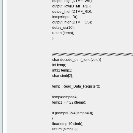
output_high(DTMF_WR);
output_low(DTMF_RD);
output_high(DTMF_RD);
temp=input_D();
output_high(DTMF_CS);
delay_us(10);
return (temp);
}
//////////////////////////////////////////////////////////////////////////////////////////
char decode_dtmf_tone(void){
int temp;
int32 temp1;
char simb[2];
temp=Read_Data_Register();
temp=temp>>4;
temp1=(int32)(temp);
if ((temp>0)&&(temp<=9))
{
itoa(temp,10,simb);
return (simb[0]);