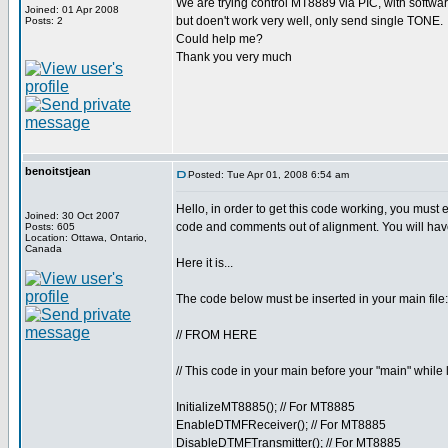
We are trying control MT8889 via PIC, with software
Joined: 01 Apr 2008
but doen't work very well, only send single TONE.
Posts: 2
Could help me?
Thank you very much
benoitstjean
Posted: Tue Apr 01, 2008 6:54 am
Hello, in order to get this code working, you must e
Joined: 30 Oct 2007
code and comments out of alignment. You will have
Posts: 605
Location: Ottawa, Ontario,
Canada
Here it is...
The code below must be inserted in your main file:
// FROM HERE
// This code in your main before your "main" while 
InitializeMT8885(); // For MT8885
EnableDTMFReceiver(); // For MT8885
DisableDTMFTransmitter(); // For MT8885