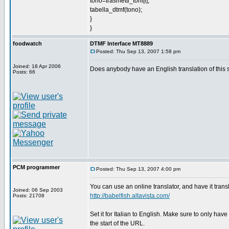
tono=trasmetti_toni[i];
tabella_dtmf(tono);
}
}
foodwatch
DTMF Interface MT8889
Posted: Thu Sep 13, 2007 1:58 pm
Joined: 18 Apr 2006
Does anybody have an English translation of thi
Posts: 66
PCM programmer
Posted: Thu Sep 13, 2007 4:00 pm
You can use an online translator, and have it trans
Joined: 06 Sep 2003
http://babelfish.altavista.com/
Posts: 21708
Set it for Italian to English. Make sure to only have o
the start of the URL.