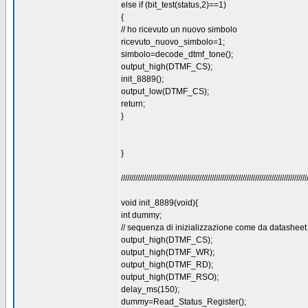
else if (bit_test(status,2)==1)
{
// ho ricevuto un nuovo simbolo
ricevuto_nuovo_simbolo=1;
simbolo=decode_dtmf_tone();
output_high(DTMF_CS);
init_8889();
output_low(DTMF_CS);
return;
}
}
//////////////////////////////////////////////////////////////////////////////////////////
void init_8889(void){
int dummy;
// sequenza di inizializzazione come da datasheet
output_high(DTMF_CS);
output_high(DTMF_WR);
output_high(DTMF_RD);
output_high(DTMF_RSO);
delay_ms(150);
dummy=Read_Status_Register();