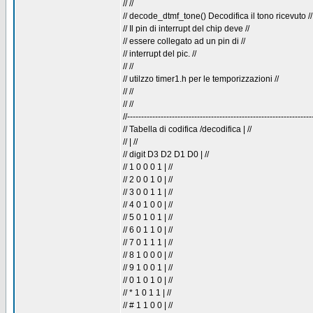
// //
// decode_dtmf_tone() Decodifica il tono ricevuto //
// Il pin di interrupt del chip deve //
// essere collegato ad un pin di //
// interrupt del pic. //
// //
// utilzzo timer1.h per le temporizzazioni //
// //
// //
//------------------------------------------------------------------
// Tabella di codifica /decodifica | //
// | //
// digit D3 D2 D1 D0 | //
// 1 0 0 0 1 | //
// 2 0 0 1 0 | //
// 3 0 0 1 1 | //
// 4 0 1 0 0 | //
// 5 0 1 0 1 | //
// 6 0 1 1 0 | //
// 7 0 1 1 1 | //
// 8 1 0 0 0 | //
// 9 1 0 0 1 | //
// 0 1 0 1 0 | //
// * 1 0 1 1 | //
// # 1 1 0 0 | //