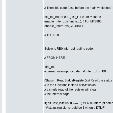
// Then this code (also before the main while loop)
ext_int_edge( 0, H_TO_L ); // For MT8885
enable_interrupts( int_ext ); // For MT8885
enable_interrupts(GLOBAL);
// TO HERE
Below is RB0 interrupt routine code:
// FROM HERE
#int_ext
external_interrupt() // External interrupt on B0
{
iStatus = ReadStatusRegister(); // Read the status
// in the functions instead of iStatus as
// a single read of the register will clear
// the internal flags.
if( bit_test( iStatus, 0 ) == 0 ) // False interrupt detec
{ // status register should be 1 when a DTMF
}