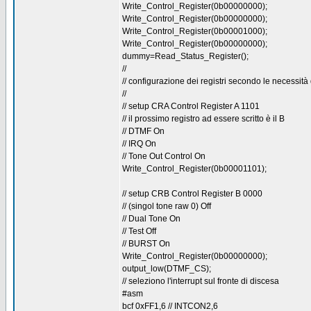
Write_Control_Register(0b00000000);
Write_Control_Register(0b00000000);
Write_Control_Register(0b00001000);
Write_Control_Register(0b00000000);
dummy=Read_Status_Register();
//
// configurazione dei registri secondo le necessi
//
// setup CRA Control Register A 1101
// il prossimo registro ad essere scritto è il B
// DTMF On
// IRQ On
// Tone Out Control On
Write_Control_Register(0b00001101);
// setup CRB Control Register B 0000
// (singol tone raw 0) Off
// Dual Tone On
// Test Off
// BURST On
Write_Control_Register(0b00000000);
output_low(DTMF_CS);
// seleziono l'interrupt sul fronte di discesa
#asm
bcf 0xFF1,6 // INTCON2,6