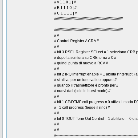
// A 1 1 0 1 | //
// B 1 1 1 0 | //
// C 1 1 1 1 | //
//////////////////////////////////////////////////////////////////////////
//////////////////////////////////////////////////////////////////////////
// //
// Control Register A CRA //
// //
// bit 3 RSEL Register SELect = 1 seleziona CRB per
// dopo la scrittura su CRB torna a 0 //
// quindi punta di nuovo a RCA //
// //
// bit 2 IRQ interrupt enable = 1 abilita l'interrupt, (a
// si attiva per un tono valido oppure //
// quando il trasmettitore è pronto per //
// nuovi dati (solo in burst mode) //
// //
// bit 1 CP/DTMF call progress = 0 attiva il modo D
// =1 call progress (legge il ring) //
// //
// bit 0 TOUT Tone Out Control = 1 abilitato; = 0 disa
// //
// //
//------------------------------------------------------------------