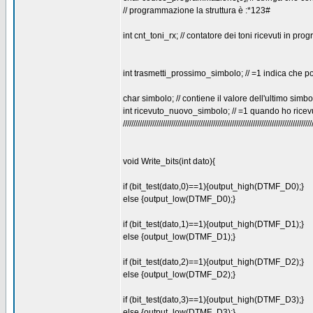
// programmazione la struttura è :*123#
int cnt_toni_rx; // contatore dei toni ricevuti in p
int trasmetti_prossimo_simbolo; // =1 indica che 
char simbolo; // contiene il valore dell'ultimo simbo
int ricevuto_nuovo_simbolo; // =1 quando ho rice
//////////////////////////////////////////////////////////////////////////////////////////
void Write_bits(int dato){
if (bit_test(dato,0)==1){output_high(DTMF_D0);}
else {output_low(DTMF_D0);}
if (bit_test(dato,1)==1){output_high(DTMF_D1);}
else {output_low(DTMF_D1);}
if (bit_test(dato,2)==1){output_high(DTMF_D2);}
else {output_low(DTMF_D2);}
if (bit_test(dato,3)==1){output_high(DTMF_D3);}
else {output_low(DTMF_D3);}