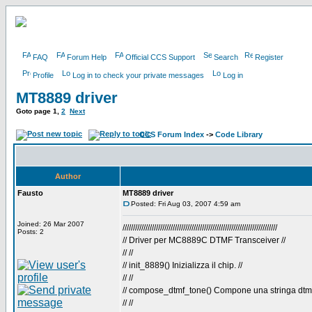
FAQ
Forum Help
Official CCS Support
Search
Register
Profile
Log in to check your private messages
Log in
MT8889 driver
Goto page
1
,
2
Next
CCS Forum Index
->
Code Library
Author
Fausto
MT8889 driver
Posted: Fri Aug 03, 2007 4:59 am
Joined: 26 Mar 2007
//////////////////////////////////////////////////////////////////////////
Posts: 2
// Driver per MC8889C DTMF Transceiver //
// //
// init_8889() Inizializza il chip. //
// //
// compose_dtmf_tone() Compone una stringa dtmf
// //