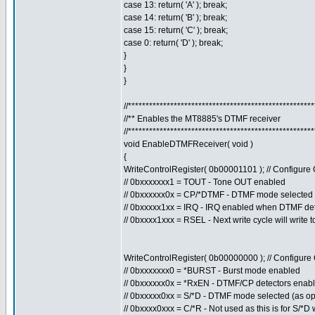
case 13: return( 'A' ); break;
case 14: return( 'B' ); break;
case 15: return( 'C' ); break;
case 0: return( 'D' ); break;
}
}
}
//****************************************************
//** Enables the MT8885's DTMF receiver
//****************************************************
void EnableDTMFReceiver( void )
{
WriteControlRegister( 0b00001101 ); // Configur
// 0bxxxxxxx1 = TOUT - Tone OUT enabled
// 0bxxxxxx0x = CP/*DTMF - DTMF mode selected
// 0bxxxxx1xx = IRQ - IRQ enabled when DTMF de
// 0bxxxx1xxx = RSEL - Next write cycle will write 
WriteControlRegister( 0b00000000 ); // Configur
// 0bxxxxxxx0 = *BURST - Burst mode enabled
// 0bxxxxxx0x = *RxEN - DTMF/CP detectors enab
// 0bxxxxx0xx = S/*D - DTMF mode selected (as op
// 0bxxxx0xxx = C/*R - Not used as this is for S/*