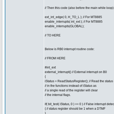
// Then this code (also before the main while loop)
ext_int_edge( 0, H_TO_L ); // For MT8885
enable_interrupts( int_ext ); // For MT8885
enable_interrupts(GLOBAL);
// TO HERE
Below is RB0 interrupt routine code:
// FROM HERE
#int_ext
external_interrupt() // External interrupt on B0
{
iStatus = ReadStatusRegister(); // Read the status
// in the functions instead of iStatus as
// a single read of the register will clear
// the internal flags.
if( bit_test( iStatus, 0 ) == 0 ) // False interrupt detec
{ // status register should be 1 when a DTMF
}