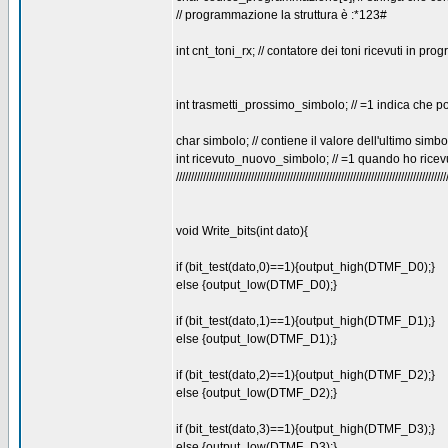
// programmazione la struttura è :*123#
int cnt_toni_rx; // contatore dei toni ricevuti in p
int trasmetti_prossimo_simbolo; // =1 indica che 
char simbolo; // contiene il valore dell'ultimo simbo
int ricevuto_nuovo_simbolo; // =1 quando ho rice
//////////////////////////////////////////////////////////////////////////////////////////
void Write_bits(int dato){
if (bit_test(dato,0)==1){output_high(DTMF_D0);}
else {output_low(DTMF_D0);}
if (bit_test(dato,1)==1){output_high(DTMF_D1);}
else {output_low(DTMF_D1);}
if (bit_test(dato,2)==1){output_high(DTMF_D2);}
else {output_low(DTMF_D2);}
if (bit_test(dato,3)==1){output_high(DTMF_D3);}
else {output_low(DTMF_D3);}