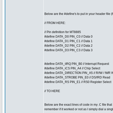
Below are the #define's to put in your header file (fo
// FROM HERE:
// Pin definition for MT8885
#define DATA_D0 PIN_C0 // Data 0
#define DATA_D1 PIN_C1 // Data 1
#define DATA_D2 PIN_C2 // Data 2
#define DATA_D3 PIN_C3 // Data 3
#define DATA_iIRQ PIN_B0 // Interrupt Request
#define DATA_iCS PIN_A4 // Chip Select
#define DATA_DIRECTION PIN_A5 // R/!W / !WR W
#define DATA_STROBE PIN_E0 // DS/!RD Read
#define DATA_RS PIN_E1 // RS0 Register Select
// TO HERE
Below are the exact lines of code in my .C file tha
remember if it worked or not as I simply dial a sin