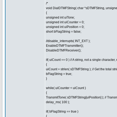
/*
void DialDTMFString( char *sDTMFString, unsigned
{
unsigned int uiTone;
unsigned int uiCounter = 0;
unsigned int uiPosition = 0;
short bFlagString = false;
//disable_interrupts( INT_EXT );
EnableDTMFTransmitter();
DisableDTMFReceiver();
if( uiCount == 0 ) // A string, not a single characte
{
uiCount = strlen( sDTMFString ); // Get the total stri
bFlagString = true;
}
while( uiCounter < uiCount )
{
TransmitTone( sDTMFString[uiPosition] ); // Transm
delay_ms( 100 );
if( bFlagString == true )
{