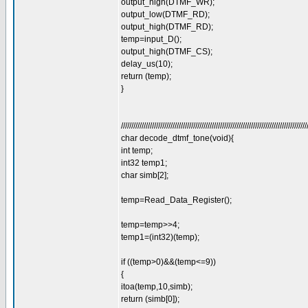
output_high(DTMF_WR);
output_low(DTMF_RD);
output_high(DTMF_RD);
temp=input_D();
output_high(DTMF_CS);
delay_us(10);
return (temp);
}
//////////////////////////////////////////////////////////////////////////////////////////
char decode_dtmf_tone(void){
int temp;
int32 temp1;
char simb[2];
temp=Read_Data_Register();
temp=temp>>4;
temp1=(int32)(temp);
if ((temp>0)&&(temp<=9))
{
itoa(temp,10,simb);
return (simb[0]);