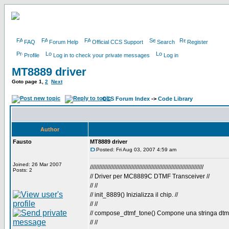
FAQ
Forum Help
Official CCS Support
Search
Register
Profile
Log in to check your private messages
Log in
MT8889 driver
Goto page
1
,
2
Next
CCS Forum Index
->
Code Library
Author
Fausto
MT8889 driver
Posted: Fri Aug 03, 2007 4:59 am
Joined: 26 Mar 2007
//////////////////////////////////////////////////////////////////////////
Posts: 2
// Driver per MC8889C DTMF Transceiver //
// //
// init_8889() Inizializza il chip. //
// //
// compose_dtmf_tone() Compone una stringa dtmf
// //