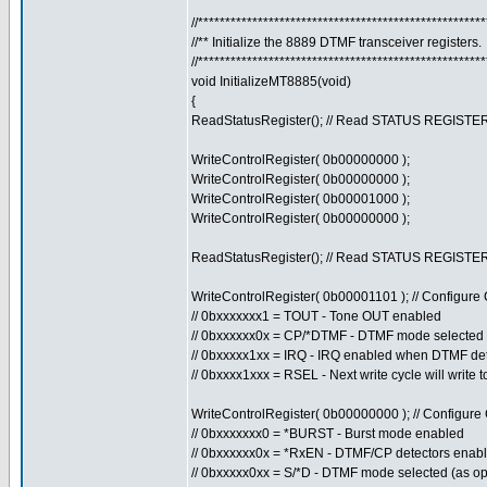
//****************************************************
//** Initialize the 8889 DTMF transceiver registers.
//****************************************************
void InitializeMT8885(void)
{
ReadStatusRegister(); // Read STATUS REGISTER t
WriteControlRegister( 0b00000000 );
WriteControlRegister( 0b00000000 );
WriteControlRegister( 0b00001000 );
WriteControlRegister( 0b00000000 );
ReadStatusRegister(); // Read STATUS REGISTER t
WriteControlRegister( 0b00001101 ); // Configur
// 0bxxxxxxx1 = TOUT - Tone OUT enabled
// 0bxxxxxx0x = CP/*DTMF - DTMF mode selected
// 0bxxxxx1xx = IRQ - IRQ enabled when DTMF de
// 0bxxxx1xxx = RSEL - Next write cycle will write 
WriteControlRegister( 0b00000000 ); // Configur
// 0bxxxxxxx0 = *BURST - Burst mode enabled
// 0bxxxxxx0x = *RxEN - DTMF/CP detectors enab
// 0bxxxxx0xx = S/*D - DTMF mode selected (as op