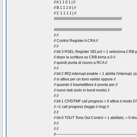
// A 1 1 0 1 | //
// B 1 1 1 0 | //
// C 1 1 1 1 | //
//////////////////////////////////////////////////////////////////////////
//////////////////////////////////////////////////////////////////////////
// //
// Control Register A CRA //
// //
// bit 3 RSEL Register SELect = 1 seleziona CRB per
// dopo la scrittura su CRB torna a 0 //
// quindi punta di nuovo a RCA //
// //
// bit 2 IRQ interrupt enable = 1 abilita l'interrupt, (a
// si attiva per un tono valido oppure //
// quando il trasmettitore è pronto per //
// nuovi dati (solo in burst mode) //
// //
// bit 1 CP/DTMF call progress = 0 attiva il modo D
// =1 call progress (legge il ring) //
// //
// bit 0 TOUT Tone Out Control = 1 abilitato; = 0 disa
// //
// //
//------------------------------------------------------------------