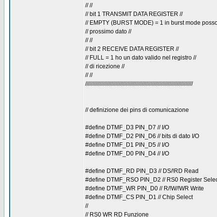
// //
// bit 1 TRANSMIT DATA REGISTER //
// EMPTY (BURST MODE) = 1 in burst mode posso in
// prossimo dato //
// //
// bit 2 RECEIVE DATA REGISTER //
// FULL = 1 ho un dato valido nel registro //
// di ricezione //
// //
//////////////////////////////////////////////////////////////////////////
// definizione dei pins di comunicazione
#define DTMF_D3 PIN_D7 // I/O
#define DTMF_D2 PIN_D6 // bits di dato I/O
#define DTMF_D1 PIN_D5 // I/O
#define DTMF_D0 PIN_D4 // I/O
#define DTMF_RD PIN_D3 // DS/!RD Read
#define DTMF_RSO PIN_D2 // RS0 Register Selec
#define DTMF_WR PIN_D0 // R/!W/!WR Write
#define DTMF_CS PIN_D1 // Chip Select
//
// RS0 WR RD Funzione