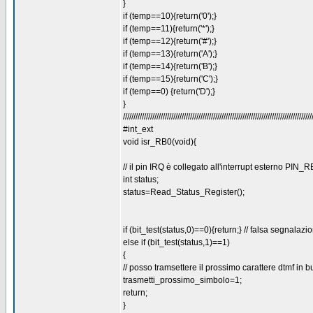
}
if (temp==10){return('0');}
if (temp==11){return('*');}
if (temp==12){return('#');}
if (temp==13){return('A');}
if (temp==14){return('B');}
if (temp==15){return('C');}
if (temp==0) {return('D');}
}
//////////////////////////////////////////////////////////////////////////////////////////
#int_ext
void isr_RB0(void){
// il pin IRQ è collegato all'interrupt esterno PIN_
int status;
status=Read_Status_Register();
if (bit_test(status,0)==0){return;} // falsa segnalazi
else if (bit_test(status,1)==1)
{
// posso tramsettere il prossimo carattere dtmf in 
trasmetti_prossimo_simbolo=1;
return;
}