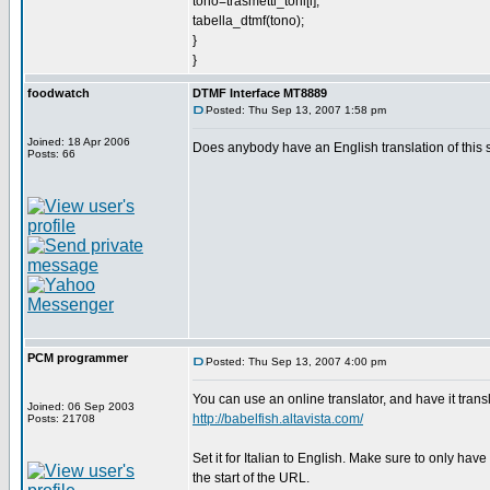
tono=trasmetti_toni[i];
tabella_dtmf(tono);
}
}
foodwatch
DTMF Interface MT8889
Posted: Thu Sep 13, 2007 1:58 pm
Joined: 18 Apr 2006
Does anybody have an English translation of thi
Posts: 66
PCM programmer
Posted: Thu Sep 13, 2007 4:00 pm
You can use an online translator, and have it trans
Joined: 06 Sep 2003
http://babelfish.altavista.com/
Posts: 21708
Set it for Italian to English. Make sure to only have o
the start of the URL.