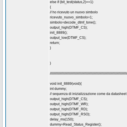
else if (bit_test(status,2)==1)
{
// ho ricevuto un nuovo simbolo
ricevuto_nuovo_simbolo=1;
simbolo=decode_dtmf_tone();
output_high(DTMF_CS);
init_8889();
output_low(DTMF_CS);
return;
}
}
//////////////////////////////////////////////////////////////////////////////////////////
void init_8889(void){
int dummy;
// sequenza di inizializzazione come da datasheet
output_high(DTMF_CS);
output_high(DTMF_WR);
output_high(DTMF_RD);
output_high(DTMF_RSO);
delay_ms(150);
dummy=Read_Status_Register();