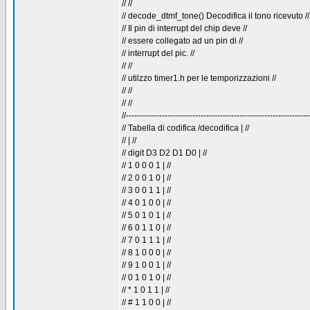
// //
// decode_dtmf_tone() Decodifica il tono ricevuto //
// Il pin di interrupt del chip deve //
// essere collegato ad un pin di //
// interrupt del pic. //
// //
// utilzzo timer1.h per le temporizzazioni //
// //
// //
//------------------------------------------------------------------
// Tabella di codifica /decodifica | //
// | //
// digit D3 D2 D1 D0 | //
// 1 0 0 0 1 | //
// 2 0 0 1 0 | //
// 3 0 0 1 1 | //
// 4 0 1 0 0 | //
// 5 0 1 0 1 | //
// 6 0 1 1 0 | //
// 7 0 1 1 1 | //
// 8 1 0 0 0 | //
// 9 1 0 0 1 | //
// 0 1 0 1 0 | //
// * 1 0 1 1 | //
// # 1 1 0 0 | //