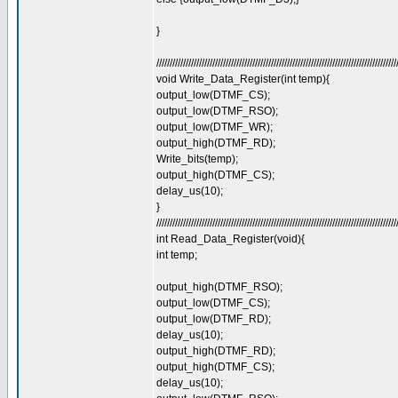
}
//////////////////////////////////////////////////////////////////////////////////////////
void Write_Data_Register(int temp){
output_low(DTMF_CS);
output_low(DTMF_RSO);
output_low(DTMF_WR);
output_high(DTMF_RD);
Write_bits(temp);
output_high(DTMF_CS);
delay_us(10);
}
//////////////////////////////////////////////////////////////////////////////////////////
int Read_Data_Register(void){
int temp;
output_high(DTMF_RSO);
output_low(DTMF_CS);
output_low(DTMF_RD);
delay_us(10);
output_high(DTMF_RD);
output_high(DTMF_CS);
delay_us(10);