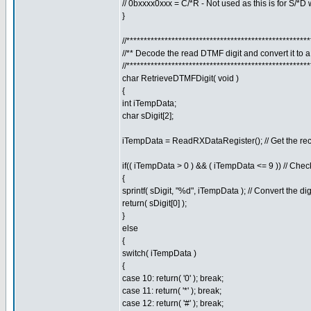
// 0bxxxx0xxx = C/*R - Not used as this is for S/*
}
//****************************************************
//** Decode the read DTMF digit and convert it to 
//****************************************************
char RetrieveDTMFDigit( void )
{
int iTempData;
char sDigit[2];
iTempData = ReadRXDataRegister(); // Get the rec
if(( iTempData > 0 ) && ( iTempData <= 9 )) // Check
{
sprintf( sDigit, "%d", iTempData ); // Convert the dig
return( sDigit[0] );
}
else
{
switch( iTempData )
{
case 10: return( '0' ); break;
case 11: return( '*' ); break;
case 12: return( '#' ); break;