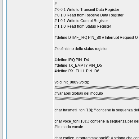
//
// 0 0 1 Write to Transmit Data Register
// 0 1 0 Read from Receive Data Register
// 1 0 1 Write to Control Register
// 1 1 0 Read from Status Register
#define DTMF_IRQ PIN_B0 // Interrupt Request O
// definizine dello status register
#define IRQ PIN_D4
#define TX_EMPTY PIN_D5
#define RX_FULL PIN_D6
void init_8889(void);
//////////////////////////////////////////////////////////////////////////////////////////
// variabili globali del modulo
//////////////////////////////////////////////////////////////////////////////////////////
char trasmetti_toni[18]; // contiene la sequenza d
char voce_toni[18]; // contiene la sequenza per dei
// in modo vocale
char codice_programmazione[6]; // stringa che conti