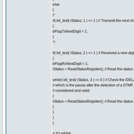
else
{
/*
if( bit_test( iStatus, 1 ) == 1 ) // Transmit the nex
{
bFlagTxNextDigit = 1;
}
*/
if( bit_test( iStatus, 2 ) == 1 ) // Received a new digi
{
bFlagRxNextDigit = 1;
iStatus = ReadStatusRegister(); // Read the status 
while( bit_test( iStatus, 3 ) == 0 ) // Check the 
// which is the pause after the detection of a DTMF
// considered and valid.
{
iStatus = ReadStatusRegister(); // Read the status 
}
}
}
}
// TO HERE