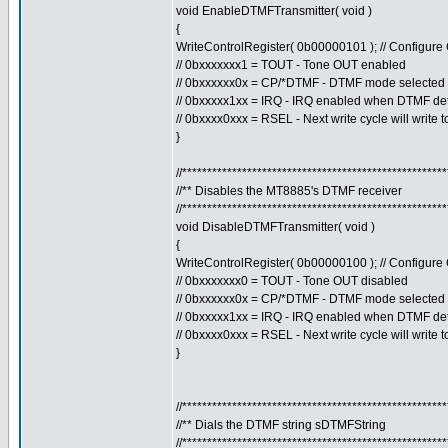
void EnableDTMFTransmitter( void )
{
WriteControlRegister( 0b00000101 ); // Configur
// 0bxxxxxxx1 = TOUT - Tone OUT enabled
// 0bxxxxxx0x = CP/*DTMF - DTMF mode selected
// 0bxxxxx1xx = IRQ - IRQ enabled when DTMF de
// 0bxxxx0xxx = RSEL - Next write cycle will write 
}
//****************************************************
//** Disables the MT8885's DTMF receiver
//****************************************************
void DisableDTMFTransmitter( void )
{
WriteControlRegister( 0b00000100 ); // Configur
// 0bxxxxxxx0 = TOUT - Tone OUT disabled
// 0bxxxxxx0x = CP/*DTMF - DTMF mode selected
// 0bxxxxx1xx = IRQ - IRQ enabled when DTMF de
// 0bxxxx0xxx = RSEL - Next write cycle will write 
}
//****************************************************
//** Dials the DTMF string sDTMFString
//****************************************************