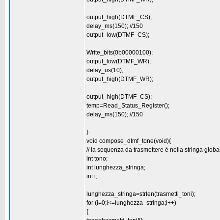
output_high(DTMF_CS);
delay_ms(150); //150
output_low(DTMF_CS);
Write_bits(0b00000100);
output_low(DTMF_WR);
delay_us(10);
output_high(DTMF_WR);
output_high(DTMF_CS);
temp=Read_Status_Register();
delay_ms(150); //150
}
void compose_dtmf_tone(void){
// la sequenza da trasmettere è nella stringa globa
int tono;
int lunghezza_stringa;
int i;
lunghezza_stringa=strlen(trasmetti_toni);
for (i=0;i<=lunghezza_stringa;i++)
{