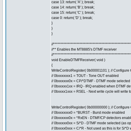
case 13: return( 'A' ); break;
case 14: return( 'B' ); break;
case 15: return( 'C' ); break;
case 0: return( 'D' ); break;
}
}
}
//****************************************************
//** Enables the MT8885's DTMF receiver
//****************************************************
void EnableDTMFReceiver( void )
{
WriteControlRegister( 0b00001101 ); // Configur
// 0bxxxxxxx1 = TOUT - Tone OUT enabled
// 0bxxxxxx0x = CP/*DTMF - DTMF mode selected
// 0bxxxxx1xx = IRQ - IRQ enabled when DTMF de
// 0bxxxx1xxx = RSEL - Next write cycle will write 
WriteControlRegister( 0b00000000 ); // Configur
// 0bxxxxxxx0 = *BURST - Burst mode enabled
// 0bxxxxxx0x = *RxEN - DTMF/CP detectors enab
// 0bxxxxx0xx = S/*D - DTMF mode selected (as op
// 0bxxxx0xxx = C/*R - Not used as this is for S/*