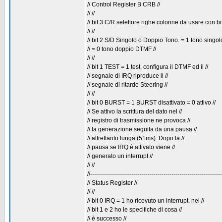
// Control Register B CRB //
// //
// bit 3 C/R selettore righe colonne da usare con bit
// //
// bit 2 S/D Singolo o Doppio Tono. = 1 tono singolo
// = 0 tono doppio DTMF //
// //
// bit 1 TEST = 1 test, configura il DTMF ed il //
// segnale di IRQ riproduce il //
// segnale di ritardo Steering //
// //
// bit 0 BURST = 1 BURST disattivato = 0 attivo //
// Se attivo la scrittura del dato nel //
// registro di trasmissione ne provoca //
// la generazione seguita da una pausa //
// altrettanto lunga (51ms). Dopo la //
// pausa se IRQ è attivato viene //
// generato un interrupt //
// //
//------------------------------------------------------------------
// Status Register //
// //
// bit 0 IRQ = 1 ho ricevuto un interrupt, nei //
// bit 1 e 2 ho le specifiche di cosa //
// è successo //