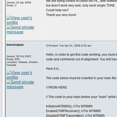
We are trying control MT8889 via PIC, with software
Joined: 01 Apr 2008
but doen't work very well, only send single TONE.
Posts: 2
Could help me?
Thank you very much
benoitstjean
Posted: Tue Apr 01, 2008 6:54 am
Hello, in order to get this code working, you must e
Joined: 30 Oct 2007
code and comments out of alignment. You will have
Posts: 605
Location: Ottawa, Ontario,
Canada
Here it is...
The code below must be inserted in your main file:
// FROM HERE
// This code in your main before your "main" while 
InitializeMT8885(); // For MT8885
EnableDTMFReceiver(); // For MT8885
DisableDTMFTransmitter(); // For MT8885