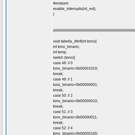
#endasm
enable_interrupts(int_ext);
}
//////////////////////////////////////////////////////////////////////////////////////////
void tabella_dtmf(int tono){
int tono_binario;
int temp;
switch (tono){
case 48: // 0
tono_binario=0b00001010;
break;
case 49: // 1
tono_binario=0b00000001;
break;
case 50: // 2
tono_binario=0b00000010;
break;
case 51: // 3
tono_binario=0b00000011;
break;
case 52: // 4
tono_binario=0b00000100;