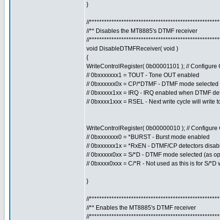
}
//****************************************************
//** Disables the MT8885's DTMF receiver
//****************************************************
void DisableDTMFReceiver( void )
{
WriteControlRegister( 0b00001101 ); // Configur
// 0bxxxxxxx1 = TOUT - Tone OUT enabled
// 0bxxxxxx0x = CP/*DTMF - DTMF mode selected
// 0bxxxxx1xx = IRQ - IRQ enabled when DTMF de
// 0bxxxx1xxx = RSEL - Next write cycle will write 
WriteControlRegister( 0b00000010 ); // Configur
// 0bxxxxxxx0 = *BURST - Burst mode enabled
// 0bxxxxxx1x = *RxEN - DTMF/CP detectors disab
// 0bxxxxx0xx = S/*D - DTMF mode selected (as op
// 0bxxxx0xxx = C/*R - Not used as this is for S/*
}
//****************************************************
//** Enables the MT8885's DTMF receiver
//****************************************************