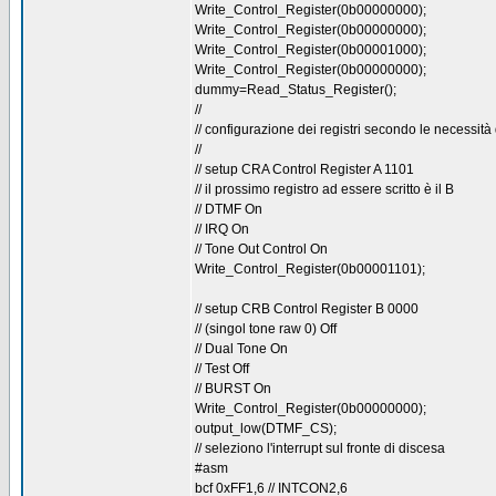
Write_Control_Register(0b00000000);
Write_Control_Register(0b00000000);
Write_Control_Register(0b00001000);
Write_Control_Register(0b00000000);
dummy=Read_Status_Register();
//
// configurazione dei registri secondo le necessi
//
// setup CRA Control Register A 1101
// il prossimo registro ad essere scritto è il B
// DTMF On
// IRQ On
// Tone Out Control On
Write_Control_Register(0b00001101);
// setup CRB Control Register B 0000
// (singol tone raw 0) Off
// Dual Tone On
// Test Off
// BURST On
Write_Control_Register(0b00000000);
output_low(DTMF_CS);
// seleziono l'interrupt sul fronte di discesa
#asm
bcf 0xFF1,6 // INTCON2,6