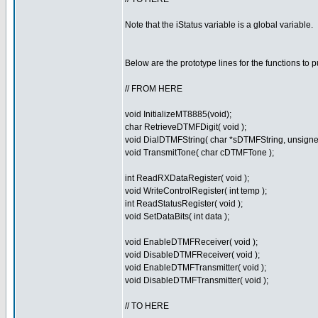
Note that the iStatus variable is a global variable.
Below are the prototype lines for the functions to pu
// FROM HERE
void InitializeMT8885(void);
char RetrieveDTMFDigit( void );
void DialDTMFString( char *sDTMFString, unsigned
void TransmitTone( char cDTMFTone );
int ReadRXDataRegister( void );
void WriteControlRegister( int temp );
int ReadStatusRegister( void );
void SetDataBits( int data );
void EnableDTMFReceiver( void );
void DisableDTMFReceiver( void );
void EnableDTMFTransmitter( void );
void DisableDTMFTransmitter( void );
// TO HERE