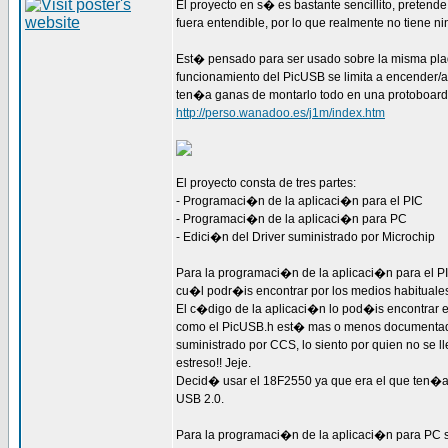
El proyecto en s� es bastante sencillito, pretend
fuera entendible, por lo que realmente no tiene 
Est� pensado para ser usado sobre la misma plaq
funcionamiento del PicUSB se limita a encender/ap
ten�a ganas de montarlo todo en una protoboard
http://perso.wanadoo.es/j1m/index.htm
El proyecto consta de tres partes:
- Programaci�n de la aplicaci�n para el PIC
- Programaci�n de la aplicaci�n para PC
- Edici�n del Driver suministrado por Microchip
Para la programaci�n de la aplicaci�n para el PIC
cu�l podr�is encontrar por los medios habituales
El c�digo de la aplicaci�n lo pod�is encontrar 
como el PicUSB.h est� mas o menos documentado 
suministrado por CCS, lo siento por quien no se 
estreso!! Jeje.
Decid� usar el 18F2550 ya que era el que ten�a 
USB 2.0.
Para la programaci�n de la aplicaci�n para PC se