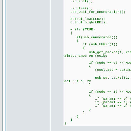
usb_init(); //inici
usb_task(); //habilita
usb_wait_for_enumeration(); /
output_low(LED2);
output_high(LED1); //
while (TRUE)
{
if(usb_enumerated()) //si
{
if (usb_kbhit(1)) //si el
{
usb_get_packet(1, recibe, 3)
almacenamos en recibe
if (modo == 0) // Modo
{
resultado = param1 + par
usb_put_packet(1, envia, 1,
del EP1 al PC
}
if (modo == 1) // Modo
{
if (param1 == 0) {output_lo
if (param1 == 1) {output_hi
if (param1 == 2) {output_lo
}
}
}
}
}