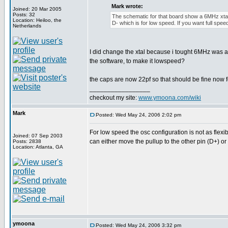
Mark wrote:
Joined: 20 Mar 2005
Posts: 32
The schematic for that board show a 6MHz xtal
Location: Heiloo, the
D- which is for low speed. If you want full spee
Netherlands
I did change the xtal because i tought 6MHz was a p
the software, to make it lowspeed?
the caps are now 22pf so that should be fine now f
_________________
checkout my site:
www.ymoona.com/wiki
Mark
Posted: Wed May 24, 2006 2:02 pm
For low speed the osc configuration is not as flexi
Joined: 07 Sep 2003
can either move the pullup to the other pin (D+) or
Posts: 2838
Location: Atlanta, GA
ymoona
Posted: Wed May 24, 2006 3:32 pm