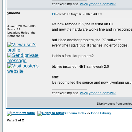
checkout my site:
www.ymoona.com/wiki
ymoona
Posted: Fri May 26, 2006 6:43 am
Ive now remode r35, the resistor on D+.
Joined: 20 Mar 2005
and now the hardware works fine and in recognice
Posts: 32
Location: Heiloo, the
Netherlands
but I face another problem, the PC software...
every time I start it up. It craches, no error codes.
Is this a familliar problem?
btv Ive installed .NET framework 2.0
edit:
Ive recompiled the source and now it working just f
_________________
checkout my site:
www.ymoona.com/wiki
Display posts from previo
CCS Forum Index
->
Code Library
Page
1
of
2