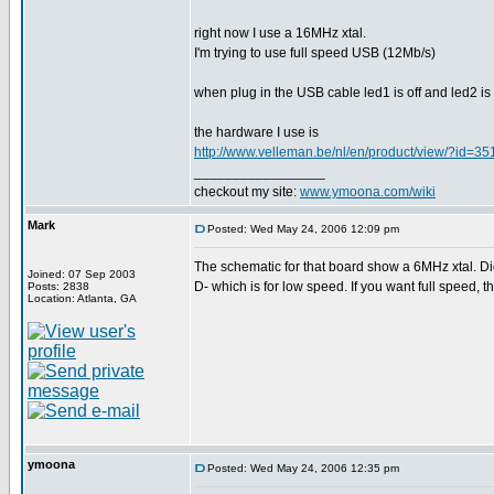
right now I use a 16MHz xtal.
I'm trying to use full speed USB (12Mb/s)
when plug in the USB cable led1 is off and led2 i
the hardware I use is
http://www.velleman.be/nl/en/product/view/?id=3
_________________
checkout my site:
www.ymoona.com/wiki
Mark
Posted: Wed May 24, 2006 12:09 pm
The schematic for that board show a 6MHz xtal. Di
Joined: 07 Sep 2003
D- which is for low speed. If you want full speed, 
Posts: 2838
Location: Atlanta, GA
ymoona
Posted: Wed May 24, 2006 12:35 pm