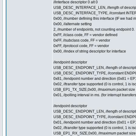
//interface descriptor 0 alt 0
USB_DESC_INTERFACE_LEN, //length of descrip
USB_DESC_INTERFACE_TYPE, //constant INTER
0x00, //number defining this interface (IF we had 
0x00, //alternate setting
2, //number of endpoints, not counting endpoint 0.
0xFF, //class code, FF = vendor defined
0xFF, //subclass code, FF = vendor
0xFF, //protocol code, FF = vendor
0x00, //index of string descriptor for interface
//endpoint descriptor
USB_DESC_ENDPOINT_LEN, //length of descript
USB_DESC_ENDPOINT_TYPE, //constant ENDPO
0x81, //endpoint number and direction (0x81 = EP
0x02, //transfer type supported (0 is control, 1 is iso,
USB_EP1_TX_SIZE,0x00, //maximum packet size 
0x01, //polling interval in ms. (for interrupt transfe
//endpoint descriptor
USB_DESC_ENDPOINT_LEN, //length of descript
USB_DESC_ENDPOINT_TYPE, //constant ENDPO
0x01, //endpoint number and direction (0x01 = E
0x02, //transfer type supported (0 is control, 1 is iso,
USB_EP1_RX_SIZE,0x00, //maximum packet size