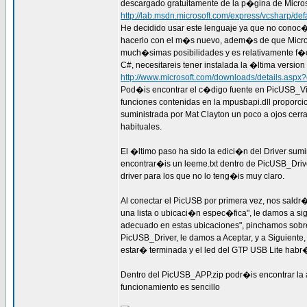
descargado gratuitamente de la p�gina de Microsof
http://lab.msdn.microsoft.com/express/vcsharp/def
He decidido usar este lenguaje ya que no cono
hacerlo con el m�s nuevo, adem�s de que Microsof
much�simas posibilidades y es relativamente f�ci
C#, necesitareis tener instalada la �ltima versi
http://www.microsoft.com/downloads/details.asp
Pod�is encontrar el c�digo fuente en PicUSB_Visu
funciones contenidas en la mpusbapi.dll proporc
suministrada por Mat Clayton un poco a ojos cer
habituales.
El �ltimo paso ha sido la edici�n del Driver sumi
encontrar�is un leeme.txt dentro de PicUSB_Driver
driver para los que no lo teng�is muy claro.
Al conectar el PicUSB por primera vez, nos saldr
una lista o ubicaci�n espec�fica", le damos a si
adecuado en estas ubicaciones", pinchamos sobre
PicUSB_Driver, le damos a Aceptar, y a Siguiente,
estar� terminada y el led del GTP USB Lite habr�
Dentro del PicUSB_APP.zip podr�is encontrar la 
funcionamiento es sencillo