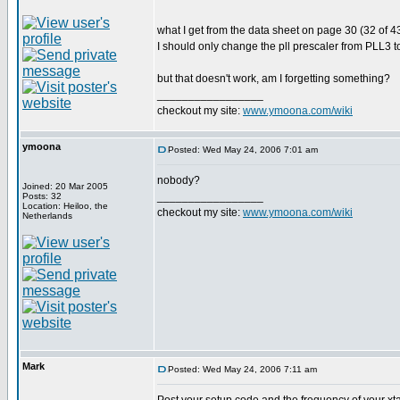
what I get from the data sheet on page 30 (32 of 4
I should only change the pll prescaler from PLL3 
but that doesn't work, am I forgetting something?
_________________
checkout my site:
www.ymoona.com/wiki
ymoona
Posted: Wed May 24, 2006 7:01 am
nobody?
Joined: 20 Mar 2005
_________________
Posts: 32
Location: Heiloo, the
checkout my site:
www.ymoona.com/wiki
Netherlands
Mark
Posted: Wed May 24, 2006 7:11 am