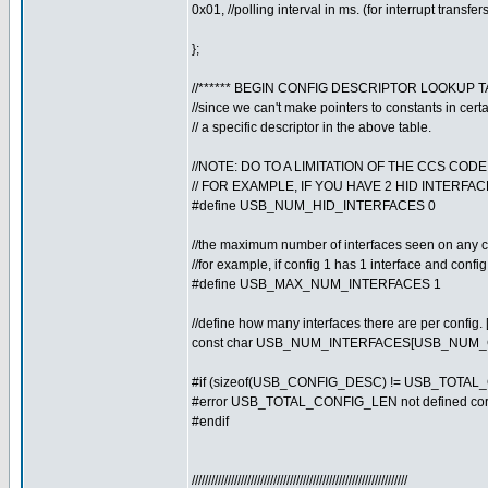
0x01, //polling interval in ms. (for interrupt transfe
};
//****** BEGIN CONFIG DESCRIPTOR LOOKUP TA
//since we can't make pointers to constants in certai
// a specific descriptor in the above table.
//NOTE: DO TO A LIMITATION OF THE CCS COD
// FOR EXAMPLE, IF YOU HAVE 2 HID INTERF
#define USB_NUM_HID_INTERFACES 0
//the maximum number of interfaces seen on any c
//for example, if config 1 has 1 interface and confi
#define USB_MAX_NUM_INTERFACES 1
//define how many interfaces there are per config. [0]
const char USB_NUM_INTERFACES[USB_NUM_
#if (sizeof(USB_CONFIG_DESC) != USB_TOTA
#error USB_TOTAL_CONFIG_LEN not defined corr
#endif
//////////////////////////////////////////////////////////////////