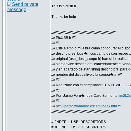
This is picusb.h
Thanks for help
/////////////////////////////////////////////////////////////////////////
//// PicUSB.h ////
//// ////
//// Este ejemplo muestra como configurar el dispos
//// descriptores. Los �nicos cambios con respecto 
//// original (usb_desc_scope.h) han sido realizado
//// start device descriptors, concretamente el vendor
//// y en apartado de start string descriptors, para def
//// nombre del dispositivo y la compa�ia. ////
//// ////
//// Realizado con el compilador CCS PCWH 3.227 
//// ////
//// Por: Jaime Fern�ndez-Caro Belmonte
jim2k2
//// ////
////
http://perso.wanadoo.es/j1m/index.htm
////
/////////////////////////////////////////////////////////////////////////
#IFNDEF __USB_DESCRIPTORS__
#DEFINE __USB_DESCRIPTORS__