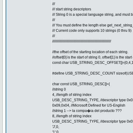
///
/// start string descriptors
/// String 0 is a special language string, and must 
///
/// You must define the length else get_next_string_
/// Current code only supports 10 strings (0 thru 9)
///
//////////////////////////////////////////////////////////////////
//the offset of the starting location of each string.
//offset[0] is the start of string 0, offset[1] is the start
const char USB_STRING_DESC_OFFSET[]={0,4,1
#define USB_STRING_DESC_COUNT sizeof(U
char const USB_STRING_DESC[]={
//string 0
4, //length of string index
USB_DESC_STRING_TYPE, //descriptor type 0x0
0x09,0x04, //Microsoft Defined for US-English
//string 1 --> la compa�ia del producto ???
8, //length of string index
USB_DESC_STRING_TYPE, //descriptor type 0x0
'J',0,
'1',0,