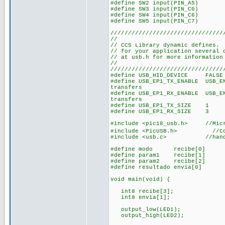
#define SW2 input(PIN_A5)
#define SW3 input(PIN_C0)
#define SW4 input(PIN_C6)
#define SW5 input(PIN_C7)
////////////////////////////////
//
// CCS Library dynamic defines. 
// for your application several 
// at usb.h for more information
//
////////////////////////////////
#define USB_HID_DEVICE FAL
#define USB_EP1_TX_ENABLE USB_E
transfers
#define USB_EP1_RX_ENABLE USB_E
transfers
#define USB_EP1_TX_SIZE 1
#define USB_EP1_RX_SIZE 3
#include <pic18_usb.h> //Microc
#include <PicUSB.h> //Configu
#include <usb.c> //handles u
#define modo recibe[0]
#define param1 recibe[1]
#define param2 recibe[2]
#define resultado envia[0]
void main(void) {
int8 recibe[3]; //dec
int8 envia[1];
output_low(LED1); //e
output_high(LED2);