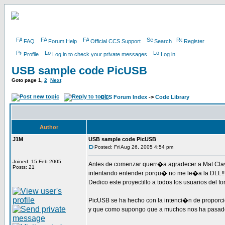
FAQ
Forum Help
Official CCS Support
Search
Register
Profile
Log in to check your private messages
Log in
USB sample code PicUSB
Goto page
1
,
2
Next
CCS Forum Index
->
Code Library
Author
J1M
USB sample code PicUSB
Posted: Fri Aug 26, 2005 4:54 pm
Joined: 15 Feb 2005
Antes de comenzar querr�a agradecer a Mat Clay
Posts: 21
intentando entender porqu� no me le�a la DLL!!
Dedico este proyectillo a todos los usuarios del
PicUSB se ha hecho con la intenci�n de proporc
y que como supongo que a muchos nos ha pasado