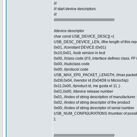
///
/// start device descriptors
///
//////////////////////////////////////////////////////////////////
//device descriptor
char const USB_DEVICE_DESC[] ={
USB_DESC_DEVICE_LEN, //the length of this rep
0x01, //constant DEVICE (0x01)
0x10,0x01, //usb version in bcd
0x00, //class code (if 0, interface defines class. FF
0x00, //subclass code
0x00, //protocol code
USB_MAX_EP0_PACKET_LENGTH, //max packet si
0xD8,0x04, //vendor id (0x04D8 is Microchip)
0x11,0x00, //product id, me gusta el 11 ;)
0x01,0x00, //device release number
0x01, //index of string description of manufacturer.
0x02, //index of string descriptor of the product
0x00, //index of string descriptor of serial number
USB_NUM_CONFIGURATIONS //number of possibl
};
//////////////////////////////////////////////////////////////////