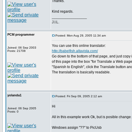
Thanks.
Kind regards.
_________________
J.I.L.
PCM programmer
Posted: Mon Aug 29, 2005 11:34 am
You can use this online translator:
Joined: 06 Sep 2003
http://babelfish.altavista.com/
Posts: 21708
Go down to the bottom of that page, and just copy
of this page into the box "for Translate a Web page
"Spanish to English", click the Translate button and
The translation is basically readable.
yolanda1
Posted: Fri Sep 09, 2005 2:12 am
Hi
Joined: 06 Sep 2005
Posts: 0
All in this example work Ok, but is posible change
Windows assign "??" to PicUsb