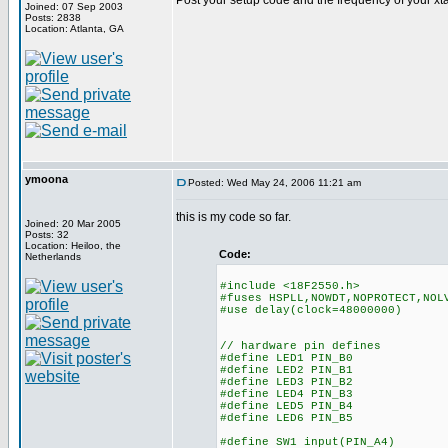
Post your setup code and the frequency of your xtal
Joined: 07 Sep 2003
Posts: 2838
Location: Atlanta, GA
ymoona
Posted: Wed May 24, 2006 11:21 am
this is my code so far.
Joined: 20 Mar 2005
Posts: 32
Location: Heiloo, the
Code:
Netherlands
#include <18F2550.h>
#fuses HSPLL,NOWDT,NOPROTECT,NOL
#use delay(clock=48000000)
// hardware pin defines
#define LED1 PIN_B0
#define LED2 PIN_B1
#define LED3 PIN_B2
#define LED4 PIN_B3
#define LED5 PIN_B4
#define LED6 PIN_B5
#define SW1 input(PIN_A4)