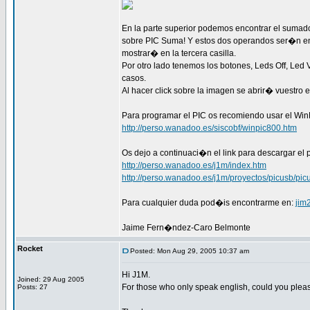
En la parte superior podemos encontrar el sumad
sobre PIC Suma! Y estos dos operandos ser�n en
mostrar� en la tercera casilla.
Por otro lado tenemos los botones, Leds Off, Le
casos.
Al hacer click sobre la imagen se abrir� vuestro
Para programar el PIC os recomiendo usar el Wi
http://perso.wanadoo.es/siscobf/winpic800.htm
Os dejo a continuaci�n el link para descargar el 
http://perso.wanadoo.es/j1m/index.htm
http://perso.wanadoo.es/j1m/proyectos/picusb/pic
Para cualquier duda pod�is encontrarme en:
jim
Jaime Fern�ndez-Caro Belmonte
Rocket
Posted: Mon Aug 29, 2005 10:37 am
Hi J1M.
Joined: 29 Aug 2005
For those who only speak english, could you plea
Posts: 27