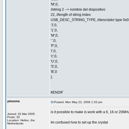
'M',0,
//string 2 --> nombre del dispositivo
22, //length of string index
USB_DESC_STRING_TYPE, //descriptor type 0x0
'J',0,
'1',0,
'M',0,
' ',0,
'P',0,
'i',0,
'c',0,
'U',0,
'S',0,
'B',0
};
#ENDIF
ymoona
Posted: Mon May 22, 2006 1:33 pm
is it possible to make is work with a 6, 16 or 20MHz
Joined: 20 Mar 2005
Posts: 32
Location: Heiloo, the
Im confused how to set up the crystal
Netherlands
_________________