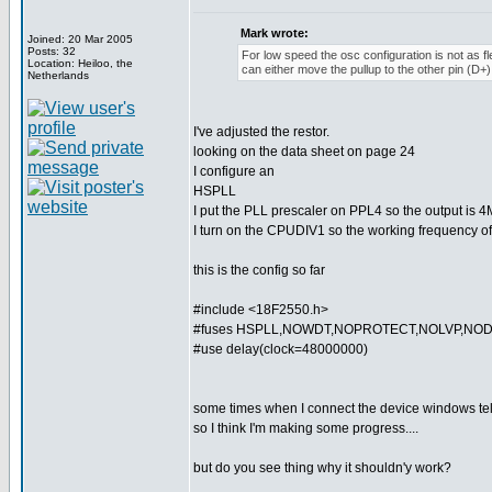
Mark wrote:
Joined: 20 Mar 2005
Posts: 32
For low speed the osc configuration is not as fl
Location: Heiloo, the
can either move the pullup to the other pin (D+)
Netherlands
I've adjusted the restor.
looking on the data sheet on page 24
I configure an
HSPLL
I put the PLL prescaler on PPL4 so the output is
I turn on the CPUDIV1 so the working frequency o
this is the config so far
#include <18F2550.h>
#fuses HSPLL,NOWDT,NOPROTECT,NOLVP,NO
#use delay(clock=48000000)
some times when I connect the device windows te
so I think I'm making some progress....
but do you see thing why it shouldn'y work?
_________________