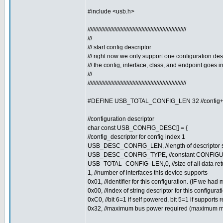
#include <usb.h>
//////////////////////////////////////////////////////////////////
///
/// start config descriptor
/// right now we only support one configuration desc
/// the config, interface, class, and endpoint goes in
///
//////////////////////////////////////////////////////////////////
#DEFINE USB_TOTAL_CONFIG_LEN 32 //config+in
//configuration descriptor
char const USB_CONFIG_DESC[] = {
//config_descriptor for config index 1
USB_DESC_CONFIG_LEN, //length of descriptor 
USB_DESC_CONFIG_TYPE, //constant CONFIGU
USB_TOTAL_CONFIG_LEN,0, //size of all data retur
1, //number of interfaces this device supports
0x01, //identifier for this configuration. (IF we ha
0x00, //index of string descriptor for this configurat
0xC0, //bit 6=1 if self powered, bit 5=1 if support
0x32, //maximum bus power required (maximum m