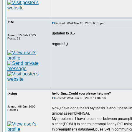
J1M
Posted: Wed Mar 16, 2005 6:05 pm
updated to 0.5
Joined: 15 Feb 2005
Posts: 21
regards! ;)
tksing
hello Jim...Could you please help me?
Posted: Wed Jun 08, 2005 11:06 pm
Joined: 08 Jun 2005
Now,I have done thesis.My thesis is about base-li
Posts: 1
gimbal assembly(HGA).
My problem is I have to connect between preamplif
a code(PCWH) to control preamplifier by PIC usin
In preamplifier's datasheet,it use SPI in communic