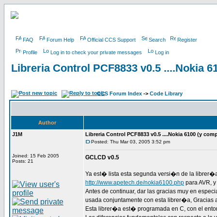
FAQ
Forum Help
Official CCS Support
Search
Register
Profile
Log in to check your private messages
Log in
Libreria Control PCF8833 v0.5 ....Nokia 6
CCS Forum Index
->
Code Library
Author
J1M
Libreria Control PCF8833 v0.5 ....Nokia 6100 (y comp
Posted: Thu Mar 03, 2005 3:52 pm
Joined: 15 Feb 2005
GCLCD v0.5
Posts: 21
Ya est� lista esta segunda versi�n de la librer�
http://www.apetech.de/nokia6100.php
para AVR, y
Antes de continuar, dar las gracias muy en espec
usada conjuntamente con esta librer�a, Gracias 
Esta librer�a est� programada en C, con el ent