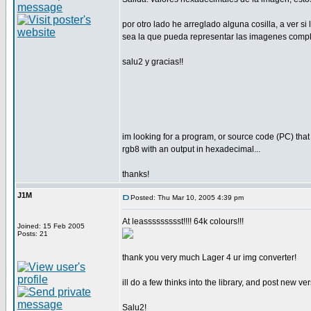
por otro lado he arreglado alguna cosilla, a ver s
sea la que pueda representar las imagenes compl
salu2 y gracias!!
im looking for a program, or source code (PC) that
rgb8 with an output in hexadecimal...
thanks!
J1M
Posted: Thu Mar 10, 2005 4:39 pm
At leassssssssst!!!! 64k colours!!!
Joined: 15 Feb 2005
Posts: 21
thank you very much Lager 4 ur img converter!
ill do a few thinks into the library, and post new ver
Salu2!