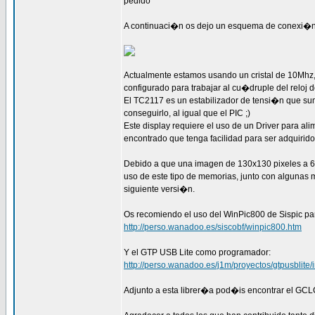
pedido
A continuaci�n os dejo un esquema de conexi�n
Actualmente estamos usando un cristal de 10Mhz, 
configurado para trabajar al cu�druple del reloj 
El TC2117 es un estabilizador de tensi�n que su
conseguirlo, al igual que el PIC ;)
Este display requiere el uso de un Driver para a
encontrado que tenga facilidad para ser adquirid
Debido a que una imagen de 130x130 pixeles a 64k
uso de este tipo de memorias, junto con algunas
siguiente versi�n.
Os recomiendo el uso del WinPic800 de Sispic par
http://perso.wanadoo.es/siscobf/winpic800.htm
Y el GTP USB Lite como programador:
http://perso.wanadoo.es/j1m/proyectos/gtpusblite/
Adjunto a esta librer�a pod�is encontrar el GCL