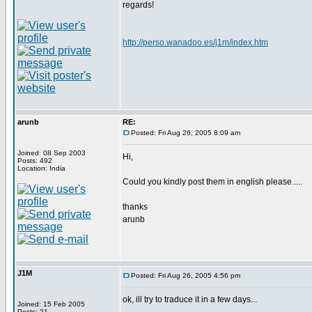
regards!
http://perso.wanadoo.es/j1m/index.htm
arunb
RE:
Posted: Fri Aug 26, 2005 8:09 am
Joined: 08 Sep 2003
Hi,
Posts: 492
Location: India
Could you kindly post them in english please.....
thanks
arunb
J1M
Posted: Fri Aug 26, 2005 4:56 pm
ok, ill try to traduce it in a few days...
Joined: 15 Feb 2005
Posts: 21