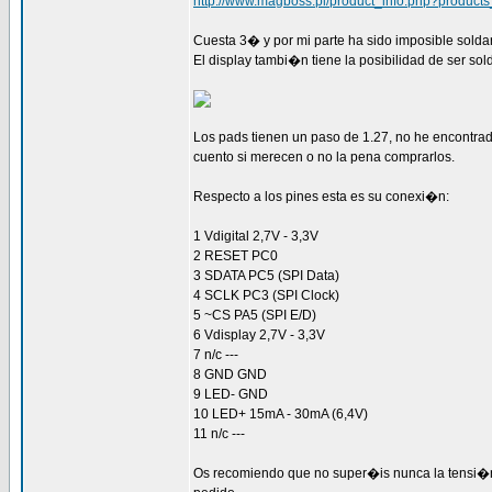
http://www.magboss.pl/product_info.php?product
Cuesta 3� y por mi parte ha sido imposible soldarl
El display tambi�n tiene la posibilidad de ser so
Los pads tienen un paso de 1.27, no he encontrad
cuento si merecen o no la pena comprarlos.
Respecto a los pines esta es su conexi�n:
1 Vdigital 2,7V - 3,3V
2 RESET PC0
3 SDATA PC5 (SPI Data)
4 SCLK PC3 (SPI Clock)
5 ~CS PA5 (SPI E/D)
6 Vdisplay 2,7V - 3,3V
7 n/c ---
8 GND GND
9 LED- GND
10 LED+ 15mA - 30mA (6,4V)
11 n/c ---
Os recomiendo que no super�is nunca la tensi�n de