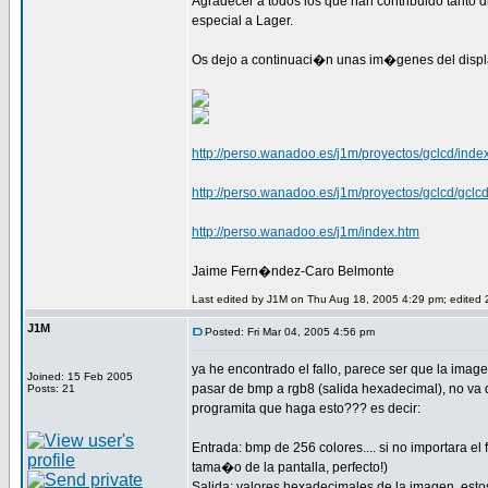
Agradecer a todos los que han contribuido tanto d
especial a Lager.
Os dejo a continuaci�n unas im�genes del displ
http://perso.wanadoo.es/j1m/proyectos/gclcd/inde
http://perso.wanadoo.es/j1m/proyectos/gclcd/gclc
http://perso.wanadoo.es/j1m/index.htm
Jaime Fern�ndez-Caro Belmonte
Last edited by J1M on Thu Aug 18, 2005 4:29 pm; edited 2 
J1M
Posted: Fri Mar 04, 2005 4:56 pm
ya he encontrado el fallo, parece ser que la imag
Joined: 15 Feb 2005
pasar de bmp a rgb8 (salida hexadecimal), no va d
Posts: 21
programita que haga esto??? es decir:
Entrada: bmp de 256 colores.... si no importara el
tama�o de la pantalla, perfecto!)
Salida: valores hexadecimales de la imagen, esto