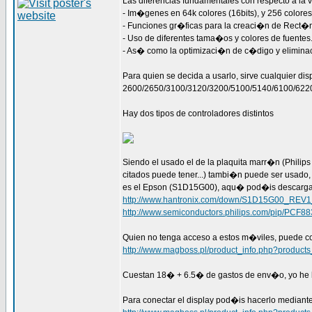
Las diferencias fundamentales con respecto a la v
- Im�genes en 64k colores (16bits), y 256 colores
- Funciones gr�ficas para la creaci�n de Rect�n
- Uso de diferentes tama�os y colores de fuentes
- As� como la optimizaci�n de c�digo y elimina
Para quien se decida a usarlo, sirve cualquier dis
2600/2650/3100/3120/3200/5100/5140/6100/622
Hay dos tipos de controladores distintos
Siendo el usado el de la plaquita marr�n (Philip
citados puede tener...) tambi�n puede ser usado,
es el Epson (S1D15G00), aqu� pod�is descargar
http://www.hantronix.com/down/S1D15G00_REV1
http://www.semiconductors.philips.com/pip/PCF88
Quien no tenga acceso a estos m�viles, puede co
http://www.magboss.pl/product_info.php?product
Cuestan 18� + 6.5� de gastos de env�o, yo he h
Para conectar el display pod�is hacerlo mediant