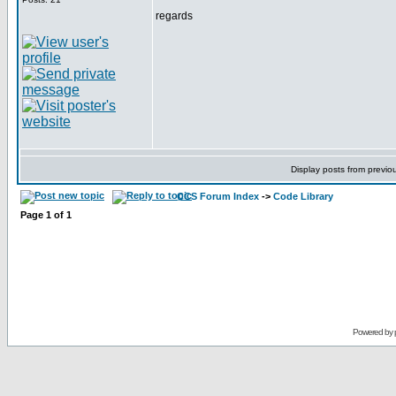
regards
Display posts from previo
CCS Forum Index
->
Code Library
Page
1
of
1
Powered by