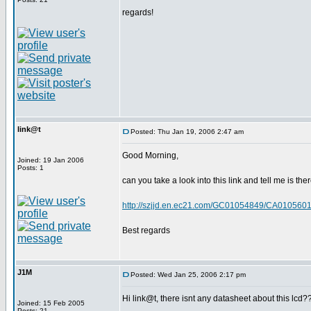
regards!
link@t
Posted: Thu Jan 19, 2006 2:47 am
Good Morning,
Joined: 19 Jan 2006
Posts: 1
can you take a look into this link and tell me is ther
http://szjjd.en.ec21.com/GC01054849/CA01056
Best regards
J1M
Posted: Wed Jan 25, 2006 2:17 pm
Hi link@t, there isnt any datasheet about this lcd?
Joined: 15 Feb 2005
Posts: 21