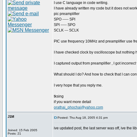
I use C language in code writing.
I have already written my code but it does not wo
pic preamplifier
SPO ----- SPI
SPI ----- SPO
SCLK --- SCLK
PIC use frequency 10MHz and preamplifier use f
I have checked clock by oscilloscope but nothing
I captured output from preamplifier , I got incorrect
What should I do? And how to check that I can con
I very hope that you reply me.
tksing
if you want more detail
orathai_phochai@yahoo.com
J1M
Posted: Thu Aug 18, 2005 4:31 pm
ive updated post, the last server was off, ive the l
Joined: 15 Feb 2005
Posts: 21